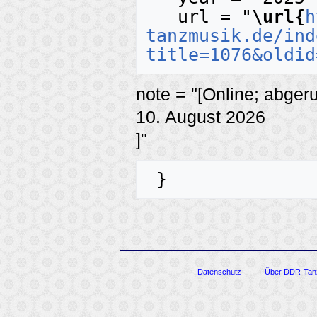
   url = "
\url{
h
tanzmusik.de/ind
title=1076&oldid
note = "[Online; abger
10. August 2026
]"
Datenschutz
Über DDR-Tan