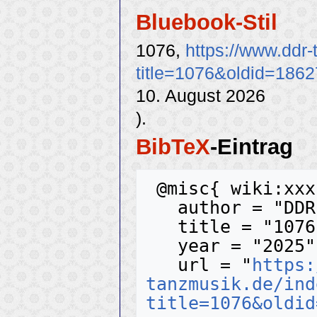
Bluebook-Stil
1076,
https://www.ddr
title=1076&oldid=1862
10. August 2026
).
BibTeX
-Eintrag
 @misc{ wiki:xxx,

   author = "DDR-Tanzmusik",

   title = "1076 --- DDR-Tanzmusik{,} ",

   year = "2025",

   url = "
https:
tanzmusik.de/ind
title=1076&oldid