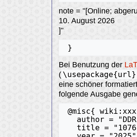
note = "[Online; abger
10. August 2026
]"
Bei Benutzung der
La
\usepackage{url}
(
eine schöner formatier
folgende Ausgabe ge
 @misc{ wiki:xxx,

   author = "DDR-Tanzmusik",

   title = "1076 --- DDR-Tanzmusik{,} ",

   year = "2025",
