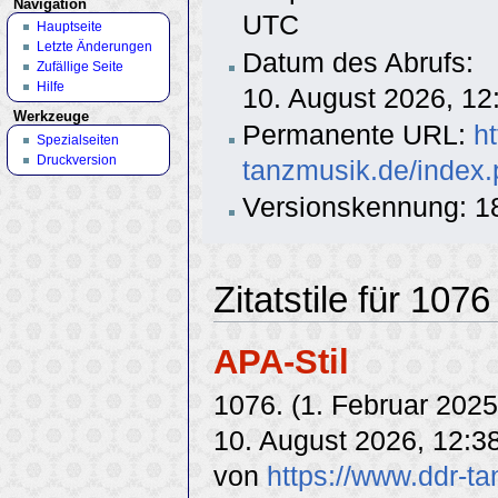
Navigation
UTC
Hauptseite
Letzte Änderungen
Datum des Abrufs:
Zufällige Seite
Hilfe
10. August 2026, 1
Werkzeuge
Permanente URL:
h
Spezialseiten
Druckversion
tanzmusik.de/index
Versionskennung: 1
Zitatstile für 1076
APA-Stil
1076. (1. Februar 2025
10. August 2026, 12:3
von
https://www.ddr-t