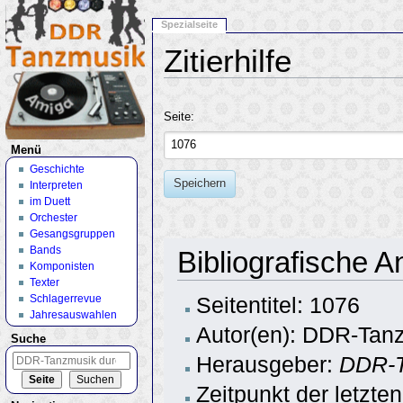
Spezialseite
Zitierhilfe
Wechseln zu:
Navigation
,
Suche
Seite:
Menü
Geschichte
Speichern
Interpreten
im Duett
Orchester
Gesangsgruppen
Bands
Bibliografische 
Komponisten
Texter
Schlagerrevue
Seitentitel: 1076
Jahresauswahlen
Autor(en): DDR-Tanz
Suche
Herausgeber:
DDR-T
Zeitpunkt der letzte