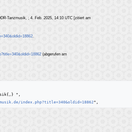
DDR-Tanzmusik, ; 4. Feb. 2025, 14:10 UTC [zitiert am
tle=340&oldid=18862
.
p?title=340&oldid=18862
(abgerufen am
musik.de/index.php?title=340&oldid=18862