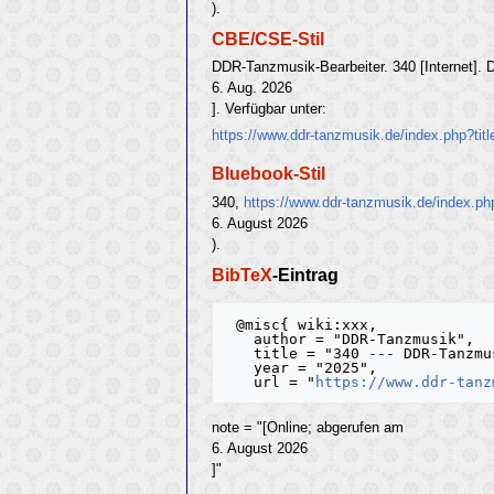
).
CBE/CSE-Stil
DDR-Tanzmusik-Bearbeiter. 340 [Internet]. 
6. Aug. 2026
]. Verfügbar unter:
https://www.ddr-tanzmusik.de/index.php?ti
Bluebook-Stil
340,
https://www.ddr-tanzmusik.de/index.ph
6. August 2026
).
BibTeX
-Eintrag
 @misc{ wiki:xxx,

   author = "DDR-Tanzmusik",

   title = "340 --- DDR-Tanzmusik{,} ",

   year = "2025",

   url = "
https://www.ddr-tanz
note = "[Online; abgerufen am
6. August 2026
]"