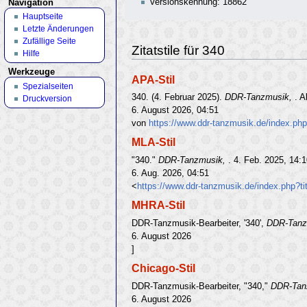
Versionskennung: 18862
Navigation
Hauptseite
Letzte Änderungen
Zufällige Seite
Zitatstile für 340
Hilfe
Werkzeuge
APA-Stil
Spezialseiten
340. (4. Februar 2025).
DDR-Tanzmusik,
. 
Druckversion
6. August 2026, 04:51
von
https://www.ddr-tanzmusik.de/index.ph
MLA-Stil
"340."
DDR-Tanzmusik,
. 4. Feb. 2025, 14:
6. Aug. 2026, 04:51
<
https://www.ddr-tanzmusik.de/index.php?t
MHRA-Stil
DDR-Tanzmusik-Bearbeiter, '340',
DDR-Tanz
6. August 2026
]
Chicago-Stil
DDR-Tanzmusik-Bearbeiter, "340,"
DDR-Tan
6. August 2026