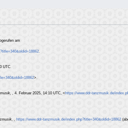
Abgerufen am
p?title=340&oldid=18862
.
10 UTC.
itle=340&oldid=18862
>.
musik, ,
4. Februar 2025, 14:10 UTC, <
https://www.ddr-tanzmusik.de/index.
zmusik, ,
https://www.ddr-tanzmusik.de/index.php?title=340&oldid=18862
(ab