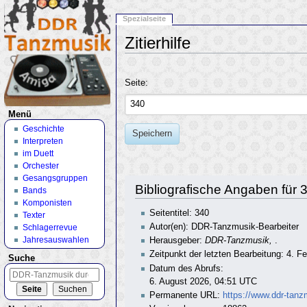
Spezialseite
Zitierhilfe
Wechseln zu:
Navigation
,
Suche
Seite:
Menü
Geschichte
Speichern
Interpreten
im Duett
Orchester
Gesangsgruppen
Bibliografische Angaben für 
Bands
Komponisten
Seitentitel: 340
Texter
Autor(en): DDR-Tanzmusik-Bearbeiter
Schlagerrevue
Jahresauswahlen
Herausgeber:
DDR-Tanzmusik,
.
Zeitpunkt der letzten Bearbeitung: 4. 
Suche
Datum des Abrufs:
6. August 2026, 04:51 UTC
Permanente URL:
https://www.ddr-tanz