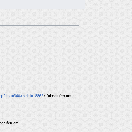
php?title=340&oldid=18862
> [abgerufen am
gerufen am