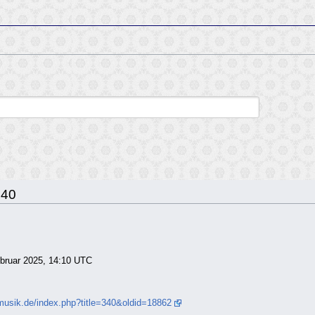
340
Februar 2025, 14:10 UTC
musik.de/index.php?title=340&oldid=18862