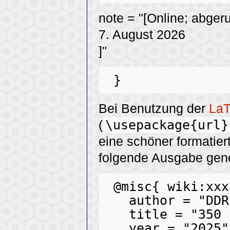
note = "[Online; abger
7. August 2026
]"
Bei Benutzung der
La
\usepackage{url}
(
eine schöner formatier
folgende Ausgabe ge
 @misc{ wiki:xxx,

   author = "DDR-Tanzmusik",

   title = "350 --- DDR-Tanzmusik{,} ",

   year = "2025",
