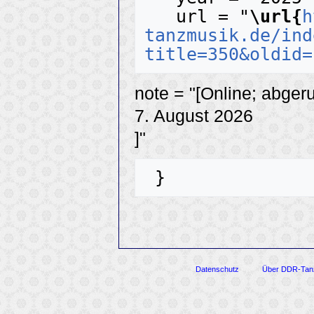
   url = "
\url{
h
tanzmusik.de/ind
title=350&oldid=
note = "[Online; abger
7. August 2026
]"
Datenschutz
Über DDR-Tan