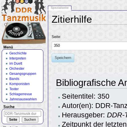
Spezialseite
Zitierhilfe
Wechseln zu:
Navigation
,
Suche
Seite:
Menü
Geschichte
Speichern
Interpreten
im Duett
Orchester
Gesangsgruppen
Bands
Bibliografische 
Komponisten
Texter
Schlagerrevue
Seitentitel: 350
Jahresauswahlen
Autor(en): DDR-Tanz
Suche
Herausgeber:
DDR-T
Zeitpunkt der letzte