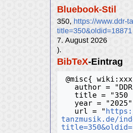
Bluebook-Stil
350,
https://www.ddr-
title=350&oldid=18871
7. August 2026
).
BibTeX
-Eintrag
 @misc{ wiki:xxx,

   author = "DDR-Tanzmusik",

   title = "350 --- DDR-Tanzmusik{,} ",

   year = "2025",

   url = "
https:
tanzmusik.de/ind
title=350&oldid=