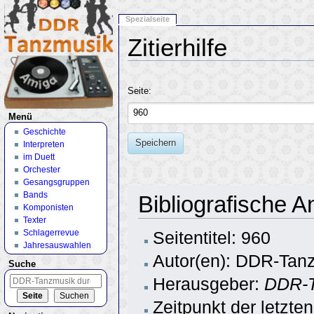
Spezialseite
Zitierhilfe
Wechseln zu:
Navigation
,
Suche
Seite:
Menü
Geschichte
Speichern
Interpreten
im Duett
Orchester
Gesangsgruppen
Bands
Bibliografische 
Komponisten
Texter
Schlagerrevue
Seitentitel: 960
Jahresauswahlen
Autor(en): DDR-Tanz
Suche
Herausgeber:
DDR-T
Zeitpunkt der letzte