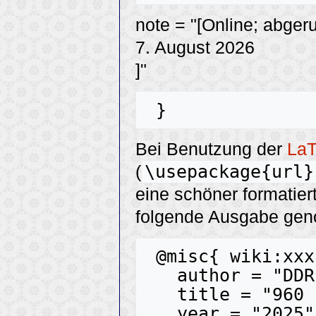
note = "[Online; abger
7. August 2026
]"
Bei Benutzung der
La
\usepackage{url}
(
eine schöner formatier
folgende Ausgabe ge
 @misc{ wiki:xxx,

   author = "DDR-Tanzmusik",

   title = "960 --- DDR-Tanzmusik{,} ",

   year = "2025",
