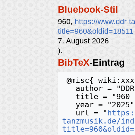
Bluebook-Stil
960,
https://www.ddr-
title=960&oldid=18511
7. August 2026
).
BibTeX
-Eintrag
 @misc{ wiki:xxx,

   author = "DDR-Tanzmusik",

   title = "960 --- DDR-Tanzmusik{,} ",

   year = "2025",

   url = "
https:
tanzmusik.de/ind
title=960&oldid=