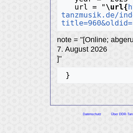
   url = "
\url{
h
tanzmusik.de/ind
title=960&oldid=
note = "[Online; abger
7. August 2026
]"
Datenschutz
Über DDR-Tan