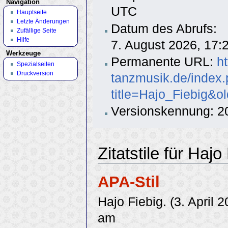
Navigation
UTC
Hauptseite
Letzte Änderungen
Datum des Abrufs:
Zufällige Seite
Hilfe
7. August 2026, 17
Werkzeuge
Permanente URL:
h
Spezialseiten
Druckversion
tanzmusik.de/index
title=Hajo_Fiebig&o
Versionskennung: 2
Zitatstile für Hajo
APA-Stil
Hajo Fiebig. (3. April 
am