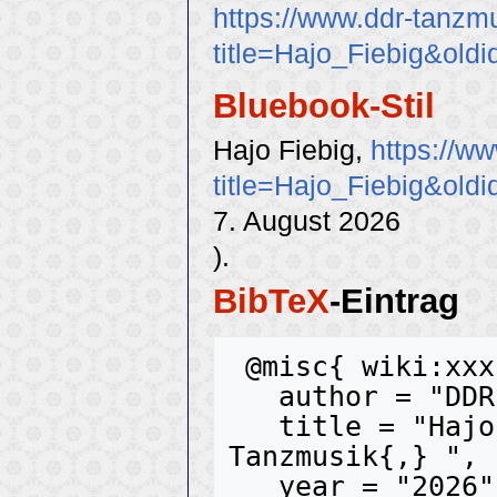
https://www.ddr-tanzm
title=Hajo_Fiebig&old
Bluebook-Stil
Hajo Fiebig,
https://w
title=Hajo_Fiebig&old
7. August 2026
).
BibTeX
-Eintrag
 @misc{ wiki:xxx,

   author = "DDR-Tanzmusik",

   title = "Hajo Fiebig --- DDR-
Tanzmusik{,} ",

   year = "2026",
