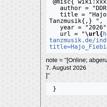
 @misc{ wiki:xxx,

   author = "DDR-Tanzmusik",

   title = "Hajo Fiebig --- DDR-
Tanzmusik{,} ",

   year = "2026",

   url = "
\url{
h
tanzmusik.de/ind
title=Hajo_Fiebi
note = "[Online; abger
7. August 2026
]"