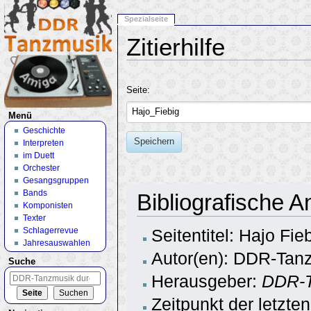
Spezialseite
Zitierhilfe
Wechseln zu:
Navigation
,
Suche
Seite:
Menü
Geschichte
Speichern
Interpreten
im Duett
Orchester
Gesangsgruppen
Bands
Bibliografische A
Komponisten
Texter
Schlagerrevue
Seitentitel: Hajo Fie
Jahresauswahlen
Autor(en): DDR-Tanz
Suche
Herausgeber:
DDR-T
Zeitpunkt der letzte