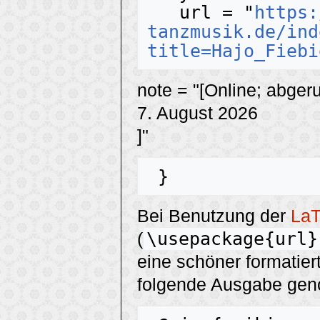
   url = "
https:
tanzmusik.de/ind
title=Hajo_Fiebi
note = "[Online; abger
7. August 2026
]"
Bei Benutzung der
La
\usepackage{url}
(
eine schöner formatier
folgende Ausgabe ge