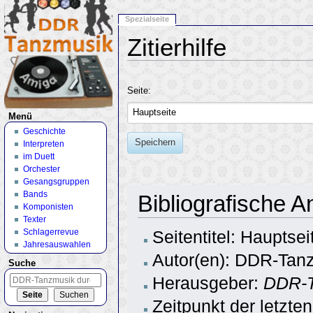
Spezialseite
Zitierhilfe
Wechseln zu:
Navigation
,
Suche
Seite:
Menü
Geschichte
Speichern
Interpreten
im Duett
Orchester
Gesangsgruppen
Bands
Bibliografische 
Komponisten
Texter
Schlagerrevue
Seitentitel: Hauptsei
Jahresauswahlen
Autor(en): DDR-Tanz
Suche
Herausgeber:
DDR-T
Zeitpunkt der letzt