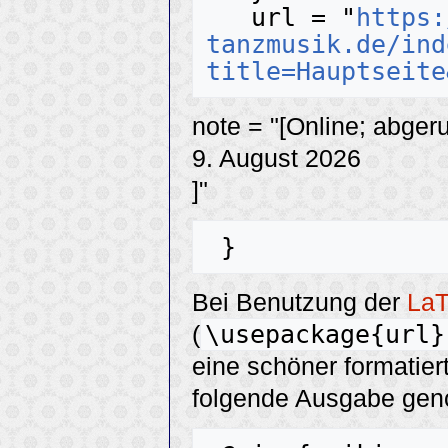
   url = "
https:
tanzmusik.de/ind
title=Hauptseite
note = "[Online; abger
9. August 2026
]"
Bei Benutzung der
La
\usepackage{url}
(
eine schöner formatier
folgende Ausgabe ge