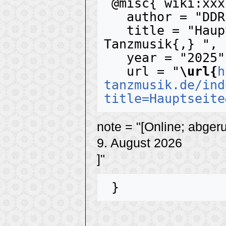
 @misc{ wiki:xxx,

   author = "DDR-Tanzmusik",

   title = "Hauptseite --- DDR-
Tanzmusik{,} ",

   year = "2025",

   url = "
\url{
h
tanzmusik.de/ind
title=Hauptseite
note = "[Online; abger
9. August 2026
]"