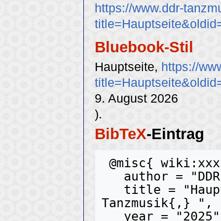
https://www.ddr-tanzm
title=Hauptseite&oldi
Bluebook-Stil
Hauptseite,
https://ww
title=Hauptseite&oldi
9. August 2026
).
BibTeX
-Eintrag
 @misc{ wiki:xxx,

   author = "DDR-Tanzmusik",

   title = "Hauptseite --- DDR-
Tanzmusik{,} ",

   year = "2025",
