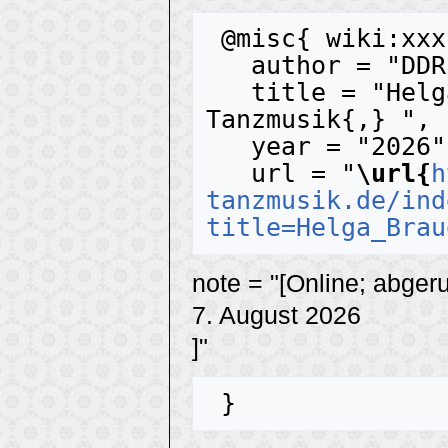
 @misc{ wiki:xxx,

   author = "DDR-Tanzmusik",

   title = "Helga Brauer --- DDR-
Tanzmusik{,} ",

   year = "2026",

   url = "
\url{
h
tanzmusik.de/ind
title=Helga_Brau
note = "[Online; abger
7. August 2026
]"