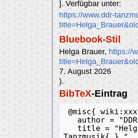
]. Verfügbar unter:
https://www.ddr-tanzm
title=Helga_Brauer&o
Bluebook-Stil
Helga Brauer,
https://
title=Helga_Brauer&o
7. August 2026
).
BibTeX
-Eintrag
 @misc{ wiki:xxx,

   author = "DDR-Tanzmusik",

   title = "Helga Brauer --- DDR-
Tanzmusik{,} ",
