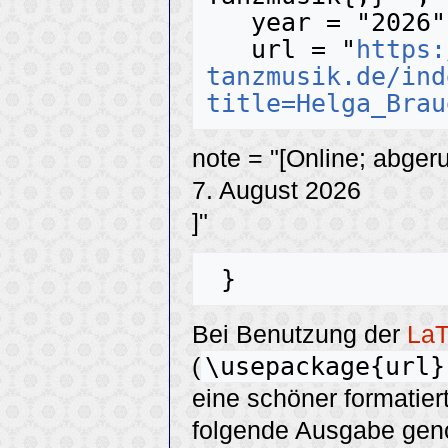
   year = "2026",

   url = "
https:
tanzmusik.de/ind
title=Helga_Brau
note = "[Online; abger
7. August 2026
]"
Bei Benutzung der
La
\usepackage{url}
(
eine schöner formatier
folgende Ausgabe ge