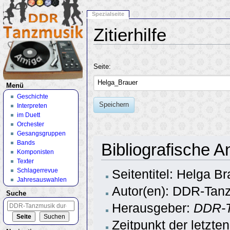
Spezialseite
Zitierhilfe
Wechseln zu:
Navigation
,
Suche
Seite:
Menü
Geschichte
Speichern
Interpreten
im Duett
Orchester
Gesangsgruppen
Bands
Bibliografische 
Komponisten
Texter
Schlagerrevue
Seitentitel: Helga Br
Jahresauswahlen
Autor(en): DDR-Tanz
Suche
Herausgeber:
DDR-T
Zeitpunkt der letzte