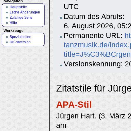
Navigation
UTC
Hauptseite
Letzte Änderungen
Datum des Abrufs:
Zufällige Seite
Hilfe
6. August 2026, 05
Werkzeuge
Permanente URL:
h
Spezialseiten
Druckversion
tanzmusik.de/index
title=J%C3%BCrgen
Versionskennung: 2
Zitatstile für Jürg
APA-Stil
Jürgen Hart. (3. März 
am