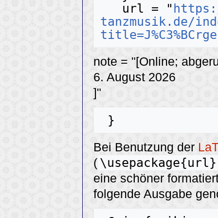
   url = "
https:
tanzmusik.de/ind
title=J%C3%BCrge
note = "[Online; abger
6. August 2026
]"
Bei Benutzung der
La
\usepackage{url}
(
eine schöner formatier
folgende Ausgabe ge