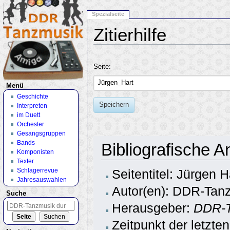
Spezialseite
Zitierhilfe
Wechseln zu:
Navigation
,
Suche
Seite:
Menü
Geschichte
Speichern
Interpreten
im Duett
Orchester
Gesangsgruppen
Bands
Bibliografische 
Komponisten
Texter
Schlagerrevue
Seitentitel: Jürgen H
Jahresauswahlen
Autor(en): DDR-Tanz
Suche
Herausgeber:
DDR-T
Zeitpunkt der letzte