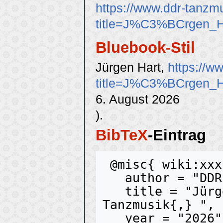
https://www.ddr-tanzm
title=J%C3%BCrgen_H
Bluebook-Stil
Jürgen Hart,
https://w
title=J%C3%BCrgen_H
6. August 2026
).
BibTeX
-Eintrag
 @misc{ wiki:xxx,

   author = "DDR-Tanzmusik",

   title = "Jürgen Hart --- DDR-
Tanzmusik{,} ",

   year = "2026",
