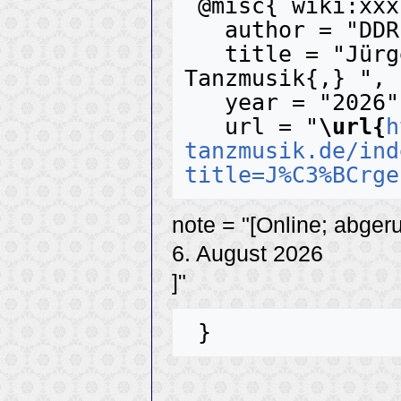
 @misc{ wiki:xxx,

   author = "DDR-Tanzmusik",

   title = "Jürgen Hart --- DDR-
Tanzmusik{,} ",

   year = "2026",

   url = "
\url{
h
tanzmusik.de/ind
title=J%C3%BCrge
note = "[Online; abger
6. August 2026
]"