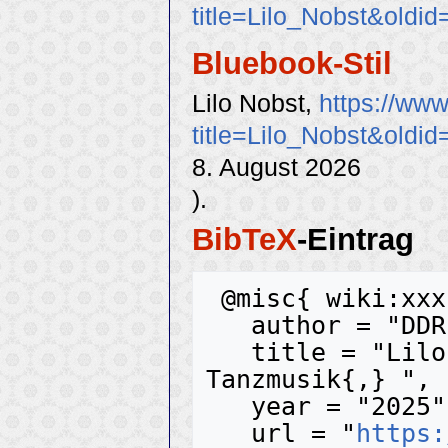
title=Lilo_Nobst&oldi
Bluebook-Stil
Lilo Nobst,
https://ww
title=Lilo_Nobst&oldi
8. August 2026
).
BibTeX
-Eintrag
 @misc{ wiki:xxx,

   author = "DDR-Tanzmusik",

   title = "Lilo Nobst --- DDR-
Tanzmusik{,} ",

   year = "2025",

   url = "
https: