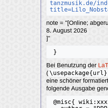
tanzmusik.de/ind
title=Lilo_Nobst
note = "[Online; abger
8. August 2026
]"
Bei Benutzung der
La
\usepackage{url}
(
eine schöner formatier
folgende Ausgabe ge
 @misc{ wiki:xxx,
