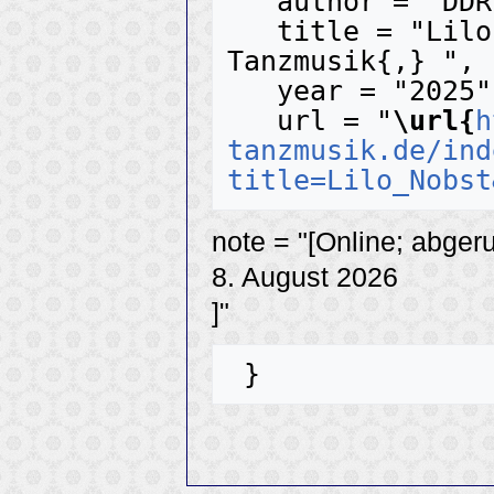
   author = "DDR-Tanzmusik",

   title = "Lilo Nobst --- DDR-
Tanzmusik{,} ",

   year = "2025",

   url = "
\url{
h
tanzmusik.de/ind
title=Lilo_Nobst
note = "[Online; abger
8. August 2026
]"