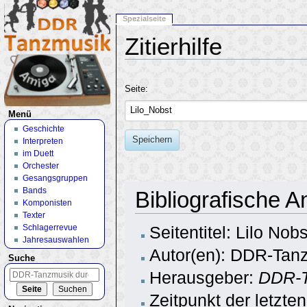
Spezialseite
Zitierhilfe
Wechseln zu:
Navigation
,
Suche
Seite:
Menü
Geschichte
Speichern
Interpreten
im Duett
Orchester
Gesangsgruppen
Bands
Bibliografische A
Komponisten
Texter
Schlagerrevue
Seitentitel: Lilo Nobs
Jahresauswahlen
Autor(en): DDR-Tanz
Suche
Herausgeber:
DDR-T
Zeitpunkt der letzt