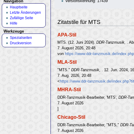
Versionskennung: 17439
Navigation
Hauptseite
Letzte Änderungen
Zufällige Seite
Zitatstile für MTS
Hilfe
Werkzeuge
APA-Stil
Spezialseiten
MTS. (12. Juni 2024).
DDR-Tanzmusik,
. A
Druckversion
7. August 2026, 20:48
von
https://www.ddr-tanzmusik.de/index.ph
MLA-Stil
"MTS."
DDR-Tanzmusik,
. 12. Jun. 2024, 1
7. Aug. 2026, 20:48
<
https://www.ddr-tanzmusik.de/index.php?
MHRA-Stil
DDR-Tanzmusik-Bearbeiter, 'MTS',
DDR-Tan
7. August 2026
]
Chicago-Stil
DDR-Tanzmusik-Bearbeiter, "MTS,"
DDR-Ta
7. August 2026