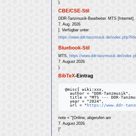
).
CBE/CSE-Stil
DDR-Tanzmusik-Bearbeiter. MTS [Internet]. 
7. Aug. 2026
]. Verfügbar unter:
https://www.ddr-tanzmusik.de/index.php?ti
Bluebook-Stil
MTS,
https://www.ddr-tanzmusik.de/index.
7. August 2026
).
BibTeX
-Eintrag
 @misc{ wiki:xxx,

   author = "DDR-Tanzmusik",

   title = "MTS --- DDR-Tanzmusik{,} ",

   year = "2024",

   url = "
https://www.ddr-tanz
note = "[Online; abgerufen am
7. August 2026
]"