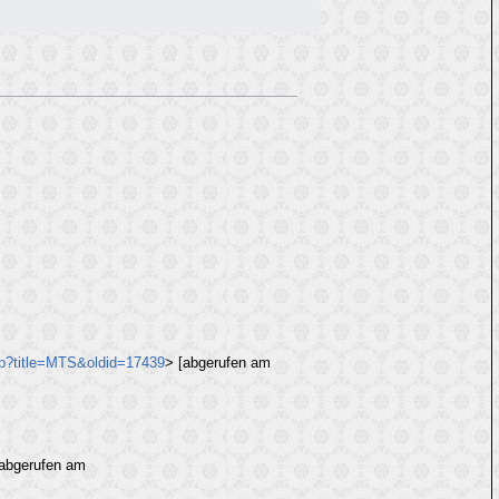
hp?title=MTS&oldid=17439
> [abgerufen am
abgerufen am