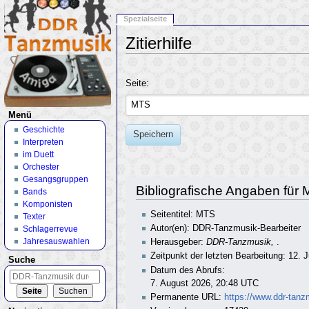
Spezialseite
Zitierhilfe
Wechseln zu:
Navigation
,
Suche
Seite:
Menü
Geschichte
Speichern
Interpreten
im Duett
Orchester
Gesangsgruppen
Bibliografische Angaben für
Bands
Komponisten
Seitentitel: MTS
Texter
Autor(en): DDR-Tanzmusik-Bearbeiter
Schlagerrevue
Jahresauswahlen
Herausgeber:
DDR-Tanzmusik,
.
Zeitpunkt der letzten Bearbeitung: 12. 
Suche
Datum des Abrufs:
7. August 2026, 20:48 UTC
Permanente URL:
https://www.ddr-tan