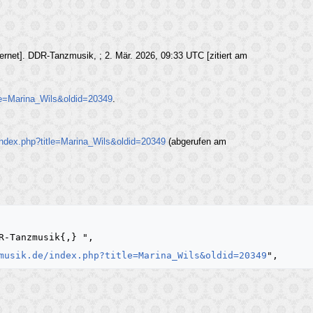
ernet]. DDR-Tanzmusik, ; 2. Mär. 2026, 09:33 UTC [zitiert am
tle=Marina_Wils&oldid=20349
.
index.php?title=Marina_Wils&oldid=20349
(abgerufen am
musik.de/index.php?title=Marina_Wils&oldid=20349