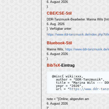
6. August 2026
).
CBE/CSE-Stil
DDR-Tanzmusik-Bearbeiter. Marina Wils [Int
6. Aug. 2026
]. Verfügbar unter:
https://www.ddr-tanzmusik.de/index.php?ti
Bluebook-Stil
Marina Wils,
https://www.ddr-tanzmusik.de/
6. August 2026
).
BibTeX
-Eintrag
 @misc{ wiki:xxx,

   author = "DDR-Tanzmusik",

   title = "Marina Wils --- DDR-Tanzmusik{,} ",

   year = "2026",

   url = "
https://www.ddr-tanz
note = "[Online; abgerufen am
6. August 2026
]"