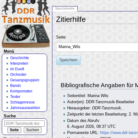
Spezialseite
Zitierhilfe
Wechseln zu:
Navigation
,
Suche
Seite:
Menü
Geschichte
Speichern
Interpreten
im Duett
Orchester
Gesangsgruppen
Bibliografische Angaben für 
Bands
Komponisten
Seitentitel: Marina Wils
Texter
Autor(en): DDR-Tanzmusik-Bearbeiter
Schlagerrevue
Jahresauswahlen
Herausgeber:
DDR-Tanzmusik,
.
Zeitpunkt der letzten Bearbeitung: 2. 
Suche
Datum des Abrufs:
6. August 2026, 08:37 UTC
Permanente URL:
https://www.ddr-tanz