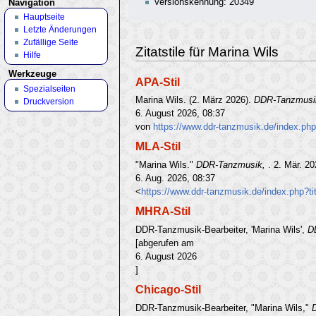
Versionskennung: 20349
Navigation
Hauptseite
Letzte Änderungen
Zufällige Seite
Zitatstile für Marina Wils
Hilfe
Werkzeuge
APA-Stil
Spezialseiten
Marina Wils. (2. März 2026).
DDR-Tanzmusi
Druckversion
6. August 2026, 08:37
von
https://www.ddr-tanzmusik.de/index.ph
MLA-Stil
"Marina Wils."
DDR-Tanzmusik,
. 2. Mär. 2
6. Aug. 2026, 08:37
<
https://www.ddr-tanzmusik.de/index.php?t
MHRA-Stil
DDR-Tanzmusik-Bearbeiter, 'Marina Wils',
D
[abgerufen am
6. August 2026
]
Chicago-Stil
DDR-Tanzmusik-Bearbeiter, "Marina Wils,"