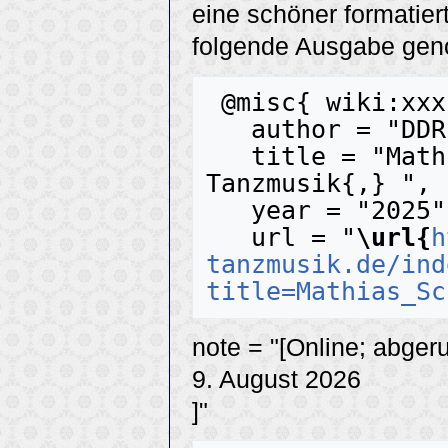
eine schöner formatier
folgende Ausgabe ge
 @misc{ wiki:xxx,

   author = "DDR-Tanzmusik",

   title = "Mathias Schramm --- DDR-
Tanzmusik{,} ",

   year = "2025",

   url = "
\url{
h
tanzmusik.de/ind
title=Mathias_Sc
note = "[Online; abger
9. August 2026
]"