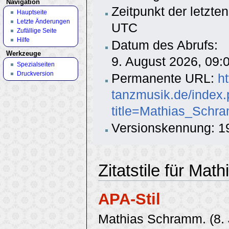
Navigation
Zeitpunkt der letzte
Hauptseite
Letzte Änderungen
UTC
Zufällige Seite
Hilfe
Datum des Abrufs:
Werkzeuge
9. August 2026, 09
Spezialseiten
Druckversion
Permanente URL:
h
tanzmusik.de/index
title=Mathias_Schr
Versionskennung: 1
Zitatstile für Ma
APA-Stil
Mathias Schramm. (8. 