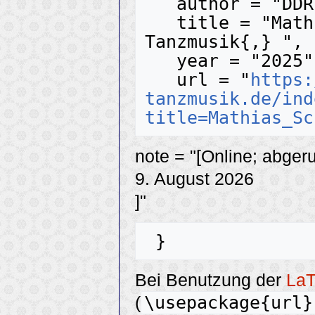
   author = "DDR-Tanzmusik",

   title = "Mathias Schramm --- DDR-
Tanzmusik{,} ",

   year = "2025",

   url = "
https:
tanzmusik.de/ind
title=Mathias_Sc
note = "[Online; abger
9. August 2026
]"
Bei Benutzung der
La
\usepackage{url}
(