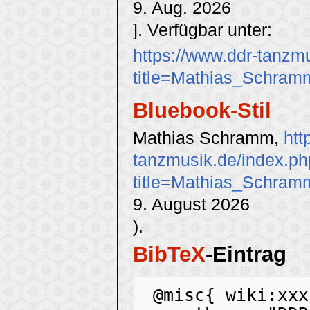
9. Aug. 2026
]. Verfügbar unter:
https://www.ddr-tanzm
title=Mathias_Schram
Bluebook-Stil
Mathias Schramm,
htt
tanzmusik.de/index.p
title=Mathias_Schram
9. August 2026
).
BibTeX
-Eintrag
 @misc{ wiki:xxx,
