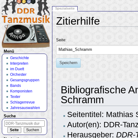
Spezialseite
Zitierhilfe
Wechseln zu:
Navigation
,
Suche
Seite:
Menü
Geschichte
Speichern
Interpreten
im Duett
Orchester
Gesangsgruppen
Bands
Bibliografische 
Komponisten
Schramm
Texter
Schlagerrevue
Jahresauswahlen
Seitentitel: Mathia
Suche
Autor(en): DDR-Tanz
Herausgeber:
DDR-T