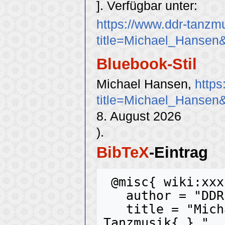
]. Verfügbar unter:
https://www.ddr-tanzm
title=Michael_Hansen
Bluebook-Stil
Michael Hansen,
https
title=Michael_Hansen
8. August 2026
).
BibTeX
-Eintrag
 @misc{ wiki:xxx,

   author = "DDR-Tanzmusik",

   title = "Michael Hansen --- DDR-
Tanzmusik{,} ",
