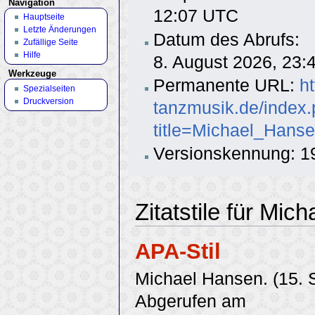
Navigation
12:07 UTC
Hauptseite
Letzte Änderungen
Datum des Abrufs:
Zufällige Seite
Hilfe
8. August 2026, 23
Werkzeuge
Permanente URL:
h
Spezialseiten
Druckversion
tanzmusik.de/index
title=Michael_Hans
Versionskennung: 1
Zitatstile für Mic
APA-Stil
Michael Hansen. (15.
Abgerufen am