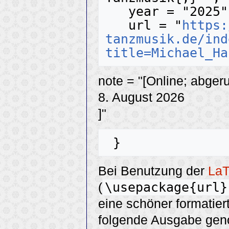
   year = "2025",

   url = "
https:
tanzmusik.de/ind
title=Michael_Ha
note = "[Online; abger
8. August 2026
]"
Bei Benutzung der
La
\usepackage{url}
(
eine schöner formatier
folgende Ausgabe ge