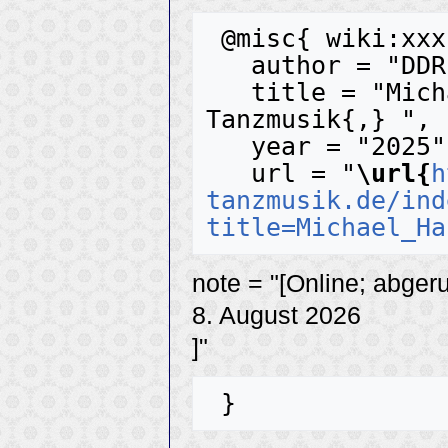
 @misc{ wiki:xxx,

   author = "DDR-Tanzmusik",

   title = "Michael Hansen --- DDR-
Tanzmusik{,} ",

   year = "2025",

   url = "
\url{
h
tanzmusik.de/ind
title=Michael_Ha
note = "[Online; abger
8. August 2026
]"