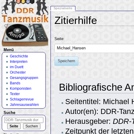
Spezialseite
Zitierhilfe
Wechseln zu:
Navigation
,
Suche
Seite:
Menü
Geschichte
Speichern
Interpreten
im Duett
Orchester
Gesangsgruppen
Bands
Bibliografische 
Komponisten
Texter
Schlagerrevue
Seitentitel: Michael
Jahresauswahlen
Autor(en): DDR-Tanz
Suche
Herausgeber:
DDR-T
Zeitpunkt der letzte