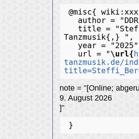
 @misc{ wiki:xxx,

   author = "DDR-Tanzmusik",

   title = "Steffi Bergen --- DDR-
Tanzmusik{,} ",

   year = "2025",

   url = "
\url{
h
tanzmusik.de/ind
title=Steffi_Ber
note = "[Online; abger
9. August 2026
]"