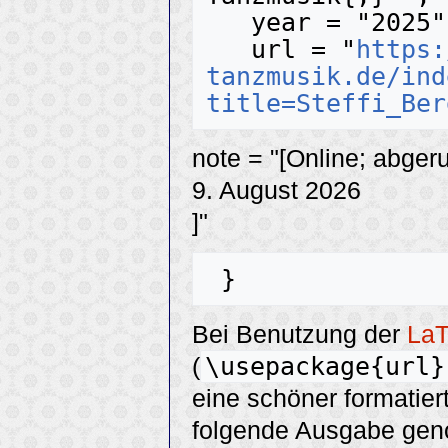
   year = "2025",

   url = "
https:
tanzmusik.de/ind
title=Steffi_Ber
note = "[Online; abger
9. August 2026
]"
Bei Benutzung der
La
\usepackage{url}
(
eine schöner formatier
folgende Ausgabe ge