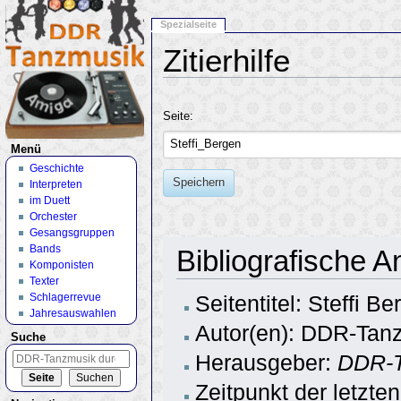
Spezialseite
Zitierhilfe
Wechseln zu:
Navigation
,
Suche
Seite:
Menü
Geschichte
Speichern
Interpreten
im Duett
Orchester
Gesangsgruppen
Bands
Bibliografische A
Komponisten
Texter
Schlagerrevue
Seitentitel: Steffi Be
Jahresauswahlen
Autor(en): DDR-Tanz
Suche
Herausgeber:
DDR-T
Zeitpunkt der letzte