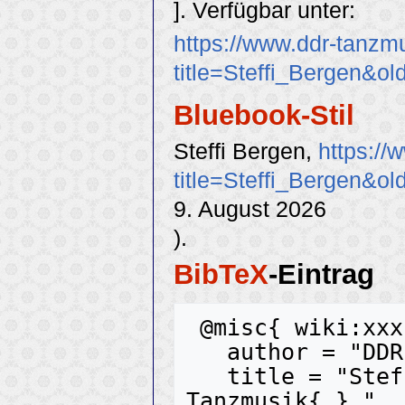
]. Verfügbar unter:
https://www.ddr-tanzm
title=Steffi_Bergen&o
Bluebook-Stil
Steffi Bergen,
https://
title=Steffi_Bergen&o
9. August 2026
).
BibTeX
-Eintrag
 @misc{ wiki:xxx,

   author = "DDR-Tanzmusik",

   title = "Steffi Bergen --- DDR-
Tanzmusik{,} ",
