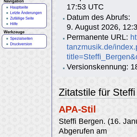
Navigation
17:53 UTC
Hauptseite
Letzte Änderungen
Datum des Abrufs:
Zufällige Seite
Hilfe
9. August 2026, 12
Werkzeuge
Permanente URL:
h
Spezialseiten
Druckversion
tanzmusik.de/index
title=Steffi_Bergen
Versionskennung: 1
Zitatstile für Stef
APA-Stil
Steffi Bergen. (16. Ja
Abgerufen am