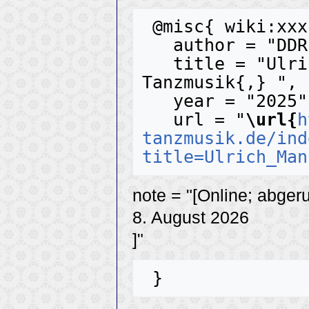
 @misc{ wiki:xxx,

   author = "DDR-Tanzmusik",

   title = "Ulrich Mann --- DDR-
Tanzmusik{,} ",

   year = "2025",

   url = "
\url{
h
tanzmusik.de/ind
title=Ulrich_Man
note = "[Online; abger
8. August 2026
]"