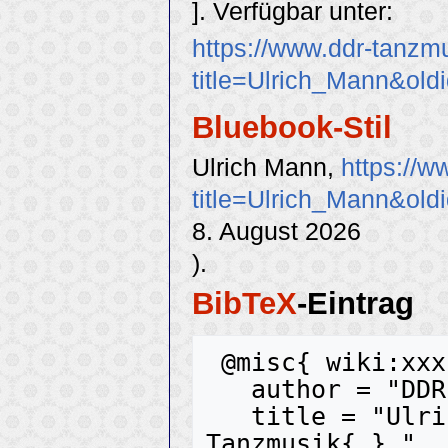
]. Verfügbar unter:
https://www.ddr-tanzm
title=Ulrich_Mann&old
Bluebook-Stil
Ulrich Mann,
https://w
title=Ulrich_Mann&old
8. August 2026
).
BibTeX
-Eintrag
 @misc{ wiki:xxx,

   author = "DDR-Tanzmusik",

   title = "Ulrich Mann --- DDR-
Tanzmusik{,} ",
