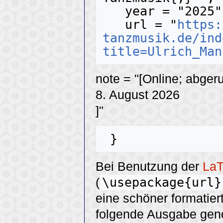
   year = "2025",

   url = "
https:
tanzmusik.de/ind
title=Ulrich_Man
note = "[Online; abger
8. August 2026
]"
Bei Benutzung der
La
\usepackage{url}
(
eine schöner formatier
folgende Ausgabe ge