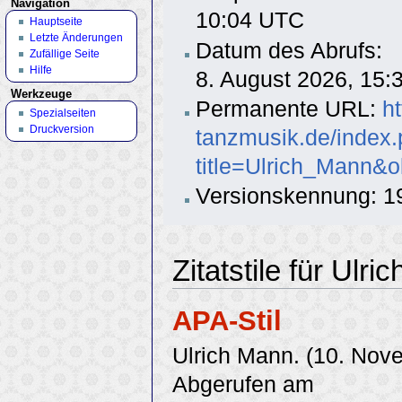
Navigation
10:04 UTC
Hauptseite
Letzte Änderungen
Datum des Abrufs:
Zufällige Seite
Hilfe
8. August 2026, 15
Werkzeuge
Permanente URL:
h
Spezialseiten
Druckversion
tanzmusik.de/index
title=Ulrich_Mann&
Versionskennung: 1
Zitatstile für Ulr
APA-Stil
Ulrich Mann. (10. Nov
Abgerufen am