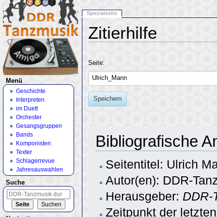
Spezialseite
Zitierhilfe
Wechseln zu:
Navigation
,
Suche
Seite:
Menü
Geschichte
Speichern
Interpreten
im Duett
Orchester
Gesangsgruppen
Bands
Bibliografische 
Komponisten
Texter
Schlagerrevue
Seitentitel: Ulrich M
Jahresauswahlen
Autor(en): DDR-Tanz
Suche
Herausgeber:
DDR-T
Zeitpunkt der letzt