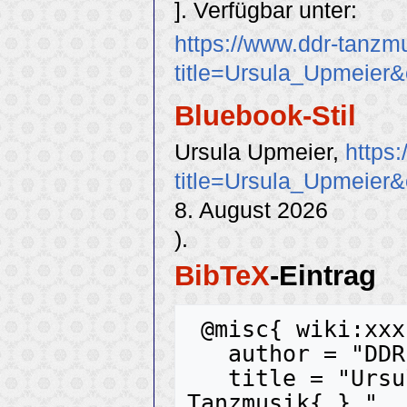
]. Verfügbar unter:
https://www.ddr-tanzm
title=Ursula_Upmeier
Bluebook-Stil
Ursula Upmeier,
https
title=Ursula_Upmeier
8. August 2026
).
BibTeX
-Eintrag
 @misc{ wiki:xxx,

   author = "DDR-Tanzmusik",

   title = "Ursula Upmeier --- DDR-
Tanzmusik{,} ",
