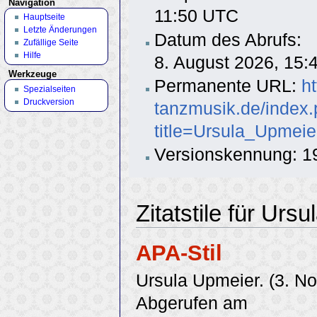
Navigation
11:50 UTC
Hauptseite
Letzte Änderungen
Datum des Abrufs:
Zufällige Seite
Hilfe
8. August 2026, 15
Werkzeuge
Permanente URL:
h
Spezialseiten
Druckversion
tanzmusik.de/index
title=Ursula_Upmei
Versionskennung: 1
Zitatstile für Urs
APA-Stil
Ursula Upmeier. (3. N
Abgerufen am