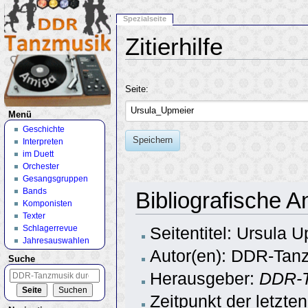
Spezialseite
Zitierhilfe
Wechseln zu:
Navigation
,
Suche
Seite:
Menü
Geschichte
Speichern
Interpreten
im Duett
Orchester
Gesangsgruppen
Bands
Bibliografische 
Komponisten
Texter
Schlagerrevue
Seitentitel: Ursula 
Jahresauswahlen
Autor(en): DDR-Tanz
Suche
Herausgeber:
DDR-T
Zeitpunkt der letzt