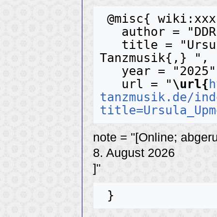
 @misc{ wiki:xxx,

   author = "DDR-Tanzmusik",

   title = "Ursula Upmeier --- DDR-
Tanzmusik{,} ",

   year = "2025",

   url = "
\url{
h
tanzmusik.de/ind
title=Ursula_Upm
note = "[Online; abger
8. August 2026
]"