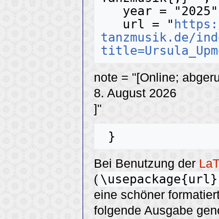
   year = "2025",

   url = "
https:
tanzmusik.de/ind
title=Ursula_Upm
note = "[Online; abger
8. August 2026
]"
Bei Benutzung der
La
\usepackage{url}
(
eine schöner formatier
folgende Ausgabe ge