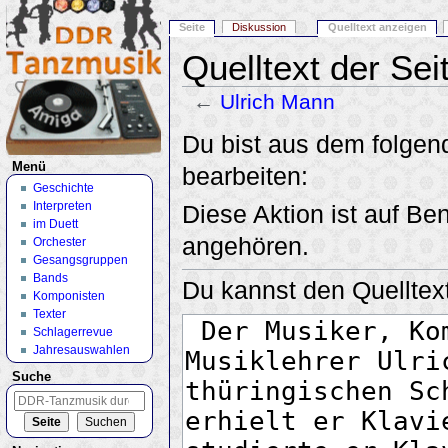
Seite
Diskussion
Quelltext anzeigen
Quelltext der Sei
←
Ulrich Mann
Wechseln zu:
Navigation
,
Suche
Du bist aus dem folgend
Menü
bearbeiten:
Geschichte
Interpreten
Diese Aktion ist auf Be
im Duett
angehören.
Orchester
Gesangsgruppen
Bands
Du kannst den Quelltext
Komponisten
Texter
Schlagerrevue
Jahresauswahlen
Suche