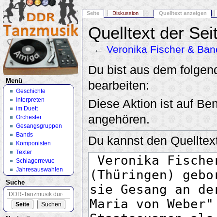
Seite
Diskussion
Quelltext anzeigen
Quelltext der Se
←
Veronika Fischer & Ban
Wechseln zu:
Navigation
,
Suche
Du bist aus dem folgend
Menü
bearbeiten:
Geschichte
Interpreten
Diese Aktion ist auf Be
im Duett
angehören.
Orchester
Gesangsgruppen
Bands
Du kannst den Quelltext
Komponisten
Texter
Schlagerrevue
Jahresauswahlen
Suche