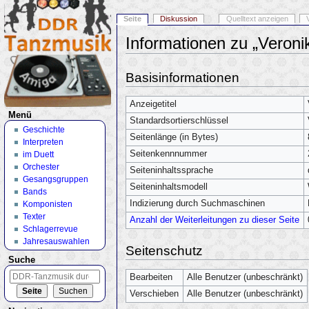
Seite
Diskussion
Quelltext anzeigen
Informationen zu „Veroni
Wechseln zu:
Navigation
,
Suche
Basisinformationen
Anzeigetitel
Menü
Standardsortierschlüssel
Geschichte
Seitenlänge (in Bytes)
Interpreten
Seitenkennnummer
im Duett
Orchester
Seiteninhaltssprache
Gesangsgruppen
Seiteninhaltsmodell
Bands
Indizierung durch Suchmaschinen
Komponisten
Texter
Anzahl der Weiterleitungen zu dieser Seite
Schlagerrevue
Jahresauswahlen
Seitenschutz
Suche
Bearbeiten
Alle Benutzer (unbeschränkt)
Verschieben
Alle Benutzer (unbeschränkt)