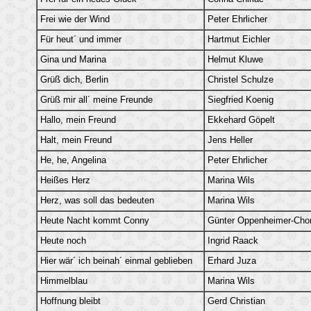
Frei wie der Wind
Peter Ehrlicher
Für heut´ und immer
Hartmut Eichler
Gina und Marina
Helmut Kluwe
Grüß dich, Berlin
Christel Schulze
Grüß mir all´ meine Freunde
Siegfried Koenig
Hallo, mein Freund
Ekkehard Göpelt
Halt, mein Freund
Jens Heller
He, he, Angelina
Peter Ehrlicher
Heißes Herz
Marina Wils
Herz, was soll das bedeuten
Marina Wils
Heute Nacht kommt Conny
Günter Oppenheimer-Cho
Heute noch
Ingrid Raack
Hier wär´ ich beinah´ einmal geblieben
Erhard Juza
Himmelblau
Marina Wils
Hoffnung bleibt
Gerd Christian