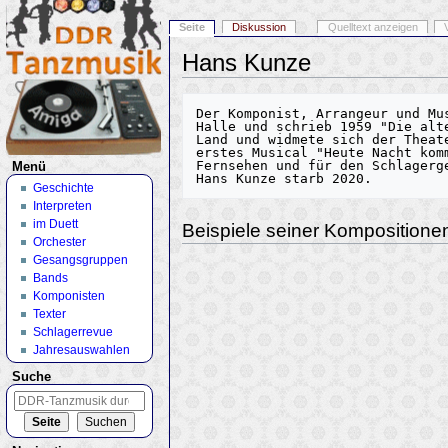
Seite
Diskussion
Quelltext anzeigen
Hans Kunze
Wechseln zu:
Navigation
,
Suche
Der Komponist, Arrangeur und Mu
Halle und schrieb 1959 "Die alt
Land und widmete sich der Theat
erstes Musical "Heute Nacht kom
Fernsehen und für den Schlagerge
Menü
Geschichte
Interpreten
im Duett
Beispiele seiner Kompositione
Orchester
Gesangsgruppen
Bands
Komponisten
Texter
Schlagerrevue
Jahresauswahlen
Suche