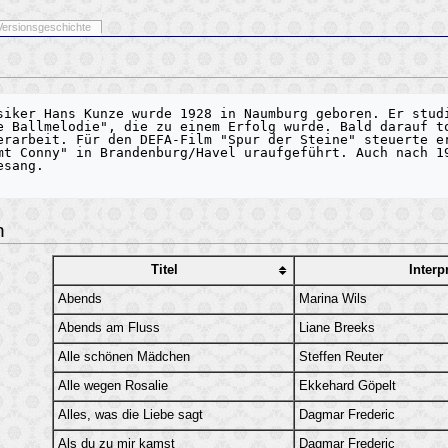
Versionsgeschichte
siker Hans Kunze wurde 1928 in Naumburg geboren. Er studi
e Ballmelodie", die zu einem Erfolg wurde. Bald darauf to
erarbeit. Für den DEFA-Film "Spur der Steine" steuerte er
mt Conny" in Brandenburg/Havel uraufgeführt. Auch nach 19
sang.

n
Titel
Interp
Abends
Marina Wils
Abends am Fluss
Liane Breeks
Alle schönen Mädchen
Steffen Reuter
Alle wegen Rosalie
Ekkehard Göpelt
Alles, was die Liebe sagt
Dagmar Frederic
Als du zu mir kamst
Dagmar Frederic