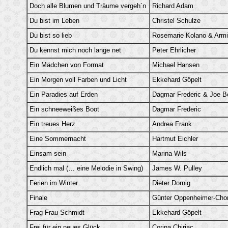
Doch alle Blumen und Träume vergeh´n
Richard Adam
Du bist im Leben
Christel Schulze
Du bist so lieb
Rosemarie Kolano & Arm
Du kennst mich noch lange net
Peter Ehrlicher
Ein Mädchen von Format
Michael Hansen
Ein Morgen voll Farben und Licht
Ekkehard Göpelt
Ein Paradies auf Erden
Dagmar Frederic & Joe B
Ein schneeweißes Boot
Dagmar Frederic
Ein treues Herz
Andrea Frank
Eine Sommernacht
Hartmut Eichler
Einsam sein
Marina Wils
Endlich mal (… eine Melodie in Swing)
James W. Pulley
Ferien im Winter
Dieter Dornig
Finale
Günter Oppenheimer-Cho
Frag Frau Schmidt
Ekkehard Göpelt
Frei für ein neues Glück
Corina Chiriac