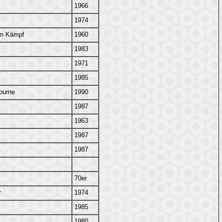
1966
1974
in Kämpf
1960
1983
1971
1985
ourne
1990
1987
1963
1987
1987
70er
r
1974
1985
1980