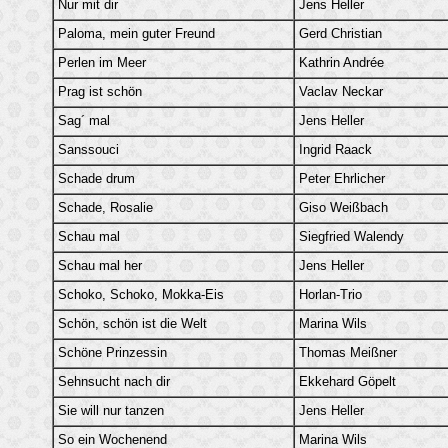
Nur mit dir
Jens Heller
Paloma, mein guter Freund
Gerd Christian
Perlen im Meer
Kathrin Andrée
Prag ist schön
Vaclav Neckar
Sag´ mal
Jens Heller
Sanssouci
Ingrid Raack
Schade drum
Peter Ehrlicher
Schade, Rosalie
Giso Weißbach
Schau mal
Siegfried Walendy
Schau mal her
Jens Heller
Schoko, Schoko, Mokka-Eis
Horlan-Trio
Schön, schön ist die Welt
Marina Wils
Schöne Prinzessin
Thomas Meißner
Sehnsucht nach dir
Ekkehard Göpelt
Sie will nur tanzen
Jens Heller
So ein Wochenend
Marina Wils