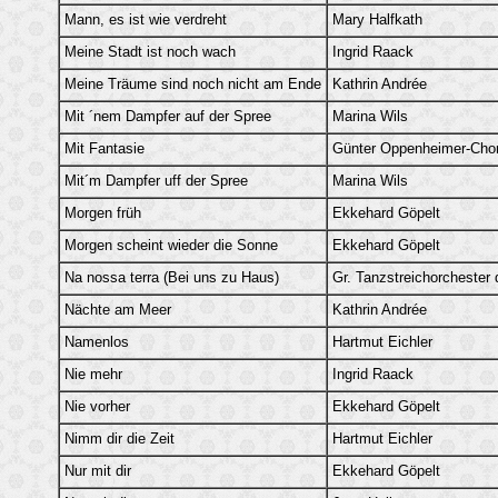
Mann, es ist wie verdreht
Mary Halfkath
Meine Stadt ist noch wach
Ingrid Raack
Meine Träume sind noch nicht am Ende
Kathrin Andrée
Mit ´nem Dampfer auf der Spree
Marina Wils
Mit Fantasie
Günter Oppenheimer-Cho
Mit´m Dampfer uff der Spree
Marina Wils
Morgen früh
Ekkehard Göpelt
Morgen scheint wieder die Sonne
Ekkehard Göpelt
Na nossa terra (Bei uns zu Haus)
Gr. Tanzstreichorchester
Nächte am Meer
Kathrin Andrée
Namenlos
Hartmut Eichler
Nie mehr
Ingrid Raack
Nie vorher
Ekkehard Göpelt
Nimm dir die Zeit
Hartmut Eichler
Nur mit dir
Ekkehard Göpelt