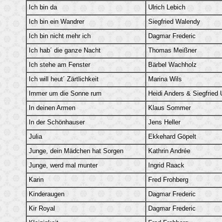
Ich bin da
Ulrich Lebich
Ich bin ein Wandrer
Siegfried Walendy
Ich bin nicht mehr ich
Dagmar Frederic
Ich hab´ die ganze Nacht
Thomas Meißner
Ich stehe am Fenster
Bärbel Wachholz
Ich will heut´ Zärtlichkeit
Marina Wils
Immer um die Sonne rum
Heidi Anders & Siegfried
In deinen Armen
Klaus Sommer
In der Schönhauser
Jens Heller
Julia
Ekkehard Göpelt
Junge, dein Mädchen hat Sorgen
Kathrin Andrée
Junge, werd mal munter
Ingrid Raack
Karin
Fred Frohberg
Kinderaugen
Dagmar Frederic
Kir Royal
Dagmar Frederic