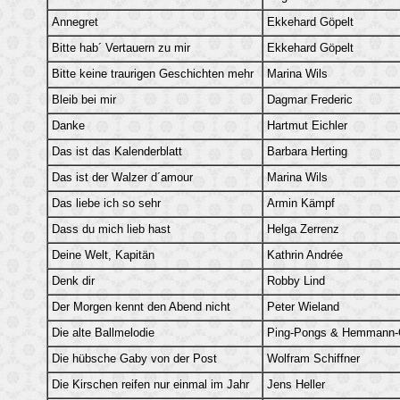
Annegret
Ekkehard Göpelt
Bitte hab´ Vertauern zu mir
Ekkehard Göpelt
Bitte keine traurigen Geschichten mehr
Marina Wils
Bleib bei mir
Dagmar Frederic
Danke
Hartmut Eichler
Das ist das Kalenderblatt
Barbara Herting
Das ist der Walzer d´amour
Marina Wils
Das liebe ich so sehr
Armin Kämpf
Dass du mich lieb hast
Helga Zerrenz
Deine Welt, Kapitän
Kathrin Andrée
Denk dir
Robby Lind
Der Morgen kennt den Abend nicht
Peter Wieland
Die alte Ballmelodie
Ping-Pongs & Hemmann-Q
Die hübsche Gaby von der Post
Wolfram Schiffner
Die Kirschen reifen nur einmal im Jahr
Jens Heller