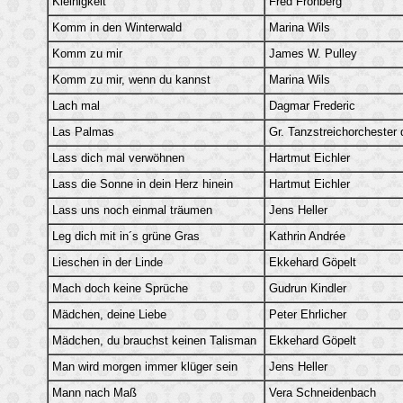
Kleinigkeit
Fred Frohberg
Komm in den Winterwald
Marina Wils
Komm zu mir
James W. Pulley
Komm zu mir, wenn du kannst
Marina Wils
Lach mal
Dagmar Frederic
Las Palmas
Gr. Tanzstreichorchester
Lass dich mal verwöhnen
Hartmut Eichler
Lass die Sonne in dein Herz hinein
Hartmut Eichler
Lass uns noch einmal träumen
Jens Heller
Leg dich mit in´s grüne Gras
Kathrin Andrée
Lieschen in der Linde
Ekkehard Göpelt
Mach doch keine Sprüche
Gudrun Kindler
Mädchen, deine Liebe
Peter Ehrlicher
Mädchen, du brauchst keinen Talisman
Ekkehard Göpelt
Man wird morgen immer klüger sein
Jens Heller
Mann nach Maß
Vera Schneidenbach