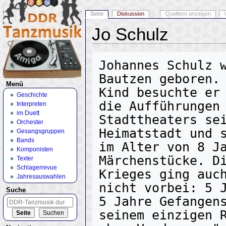
Seite
Diskussion
Quelltext anzeigen
Jo Schulz
Wechseln zu:
Navigation
,
Suche
Johannes Schulz w
Bautzen geboren. 
Menü
Kind besuchte er 
Geschichte
die Aufführungen 
Interpreten
im Duett
Stadttheaters sei
Orchester
Heimatstadt und s
Gesangsgruppen
Bands
im Alter von 8 Ja
Komponisten
Märchenstücke. Di
Texter
Schlagerrevue
Krieges ging auch
Jahresauswahlen
nicht vorbei: 5 J
Suche
5 Jahre Gefangens
seinem einzigen R