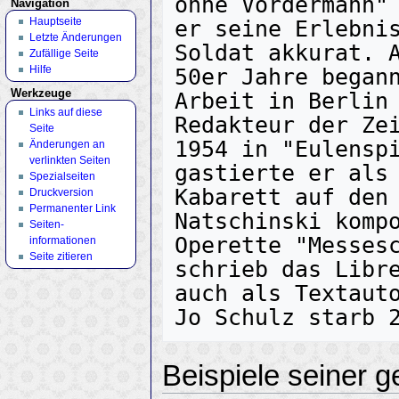
ohne Vordermann" 
Navigation
Hauptseite
er seine Erlebnis
Letzte Änderungen
Soldat akkurat. A
Zufällige Seite
Hilfe
50er Jahre begann
Werkzeuge
Arbeit in Berlin 
Links auf diese
Redakteur der Zei
Seite
1954 in "Eulenspi
Änderungen an
verlinkten Seiten
gastierte er als 
Spezialseiten
Kabarett auf den 
Druckversion
Permanenter Link
Natschinski komp
Seiten­
Operette "Messesc
informationen
Seite zitieren
schrieb das Libre
auch als Textauto
Beispiele seiner g