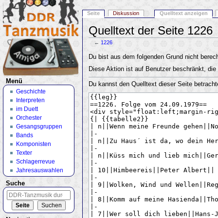
Seite
Diskussion
Quelltext anzeigen
Quelltext der Seite 1226
←
1226
Wechseln zu:
Navigation
,
Suche
Du bist aus dem folgenden Grund nicht berecht
Diese Aktion ist auf Benutzer beschränkt, die
Menü
Du kannst den Quelltext dieser Seite betracht
Geschichte
Interpreten
im Duett
Orchester
Gesangsgruppen
Bands
Komponisten
Texter
Schlagerrevue
Jahresauswahlen
Suche