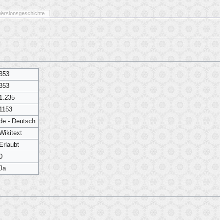
Versionsgeschichte
353
353
1.235
1153
de - Deutsch
Wikitext
Erlaubt
0
Ja