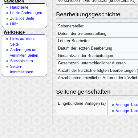
Verschieben
Alle Benutzer (unbeschränkt)
Navigation
Hauptseite
Letzte Änderungen
Bearbeitungsgeschichte
Zufällige Seite
Hilfe
Seitenersteller
Werkzeuge
Datum der Seitenerstellung
Links auf diese
Letzter Bearbeiter
Seite
Datum der letzten Bearbeitung
Änderungen an
verlinkten Seiten
Gesamtzahl der Bearbeitungen
Spezialseiten
Gesamtzahl unterschiedlicher Autoren
Seiten­
Anzahl der kürzlich erfolgten Bearbeitungen (
informationen
Anzahl unterschiedlicher Autoren der kürzlic
Seiteneigenschaften
Eingebundene Vorlagen (2)
Vorlage:Tabe
Vorlage:Tabe