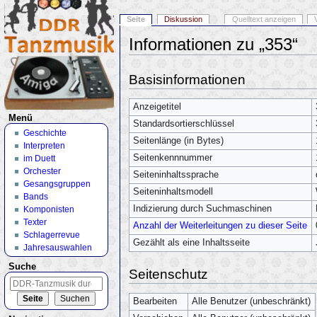
Seite
Diskussion
Quelltext anzeigen
Informationen zu „353“
Wechseln zu:
Navigation
,
Suche
Basisinformationen
Anzeigetitel
Menü
Standardsortierschlüssel
Geschichte
Seitenlänge (in Bytes)
Interpreten
Seitenkennnummer
im Duett
Orchester
Seiteninhaltssprache
Gesangsgruppen
Seiteninhaltsmodell
Bands
Indizierung durch Suchmaschinen
Komponisten
Texter
Anzahl der Weiterleitungen zu dieser Seite
Schlagerrevue
Gezählt als eine Inhaltsseite
Jahresauswahlen
Suche
Seitenschutz
Bearbeiten
Alle Benutzer (unbeschränkt)