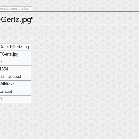
Versionsgeschichte
FGertz.jpg“
Datei:FGertz.jpg
FGertz.jpg
0
1654
de - Deutsch
Wikitext
Erlaubt
0