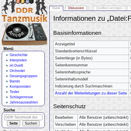
Datei
Diskussion
Quelltext anzeigen
Informationen zu „Datei:
Wechseln zu:
Navigation
,
Suche
Basisinformationen
Anzeigetitel
Menü
Standardsortierschlüssel
Geschichte
Seitenlänge (in Bytes)
Interpreten
Seitenkennnummer
im Duett
Orchester
Seiteninhaltssprache
Gesangsgruppen
Seiteninhaltsmodell
Bands
Indizierung durch Suchmaschinen
Komponisten
Texter
Anzahl der Weiterleitungen zu dieser Seite
Schlagerrevue
Jahresauswahlen
Seitenschutz
Suche
Bearbeiten
Alle Benutzer (unbeschränkt)
Verschieben
Alle Benutzer (unbeschränkt)