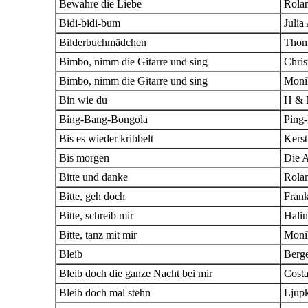
Bewahre die Liebe
Rola
Bidi-bidi-bum
Julia
Bilderbuchmädchen
Thom
Bimbo, nimm die Gitarre und sing
Chris
Bimbo, nimm die Gitarre und sing
Moni
Bin wie du
H &
Bing-Bang-Bongola
Ping
Bis es wieder kribbelt
Kerst
Bis morgen
Die 
Bitte und danke
Rola
Bitte, geh doch
Fran
Bitte, schreib mir
Hali
Bitte, tanz mit mir
Moni
Bleib
Berg
Bleib doch die ganze Nacht bei mir
Cost
Bleib doch mal stehn
Ljupk