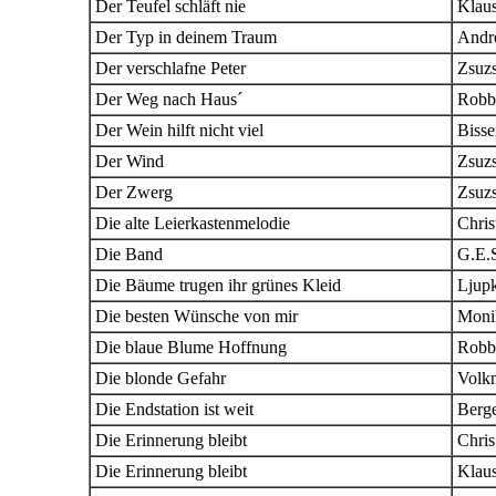
Der Teufel schläft nie
Klau
Der Typ in deinem Traum
Andr
Der verschlafne Peter
Zsuz
Der Weg nach Haus´
Robb
Der Wein hilft nicht viel
Bisse
Der Wind
Zsuz
Der Zwerg
Zsuz
Die alte Leierkastenmelodie
Chris
Die Band
G.E.
Die Bäume trugen ihr grünes Kleid
Ljup
Die besten Wünsche von mir
Moni
Die blaue Blume Hoffnung
Robb
Die blonde Gefahr
Volk
Die Endstation ist weit
Berg
Die Erinnerung bleibt
Chri
Die Erinnerung bleibt
Klau