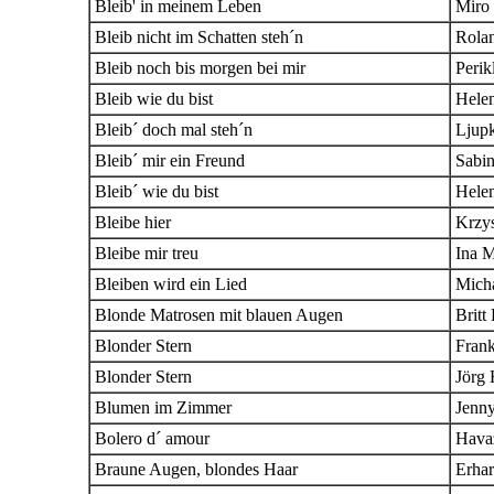
Bleib' in meinem Leben
Miro
Bleib nicht im Schatten steh´n
Rola
Bleib noch bis morgen bei mir
Perik
Bleib wie du bist
Hele
Bleib´ doch mal steh´n
Ljupk
Bleib´ mir ein Freund
Sabi
Bleib´ wie du bist
Hele
Bleibe hier
Krzy
Bleibe mir treu
Ina M
Bleiben wird ein Lied
Mich
Blonde Matrosen mit blauen Augen
Britt
Blonder Stern
Fran
Blonder Stern
Jörg 
Blumen im Zimmer
Jenny
Bolero d´ amour
Hava
Braune Augen, blondes Haar
Erhar