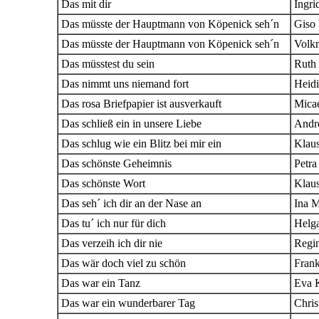
Das mit dir
Ingri
Das müsste der Hauptmann von Köpenick seh´n
Giso
Das müsste der Hauptmann von Köpenick seh´n
Volk
Das müsstest du sein
Ruth
Das nimmt uns niemand fort
Heid
Das rosa Briefpapier ist ausverkauft
Micae
Das schließ ein in unsere Liebe
Andr
Das schlug wie ein Blitz bei mir ein
Klau
Das schönste Geheimnis
Petra
Das schönste Wort
Klau
Das seh´ ich dir an der Nase an
Ina M
Das tu´ ich nur für dich
Helga
Das verzeih ich dir nie
Regi
Das wär doch viel zu schön
Fran
Das war ein Tanz
Eva 
Das war ein wunderbarer Tag
Chris