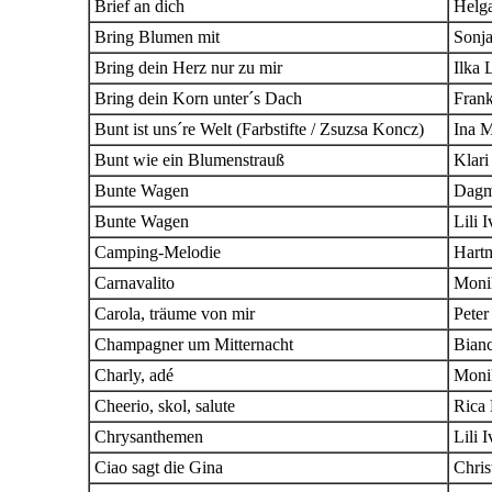
Brief an dich
Helga
Bring Blumen mit
Sonja
Bring dein Herz nur zu mir
Ilka 
Bring dein Korn unter´s Dach
Fran
Bunt ist uns´re Welt (Farbstifte / Zsuzsa Koncz)
Ina M
Bunt wie ein Blumenstrauß
Klari
Bunte Wagen
Dagm
Bunte Wagen
Lili 
Camping-Melodie
Hartm
Carnavalito
Moni
Carola, träume von mir
Peter
Champagner um Mitternacht
Bian
Charly, adé
Moni
Cheerio, skol, salute
Rica
Chrysanthemen
Lili 
Ciao sagt die Gina
Chris