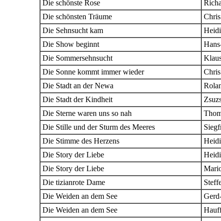
Die schönste Rose
Rich
Die schönsten Träume
Chri
Die Sehnsucht kam
Heid
Die Show beginnt
Hans
Die Sommersehnsucht
Klau
Die Sonne kommt immer wieder
Chri
Die Stadt an der Newa
Rola
Die Stadt der Kindheit
Zsuz
Die Sterne waren uns so nah
Thom
Die Stille und der Sturm des Meeres
Siegf
Die Stimme des Herzens
Heid
Die Story der Liebe
Heid
Die Story der Liebe
Mari
Die tizianrote Dame
Steff
Die Weiden an dem See
Gerd
Die Weiden an dem See
Hauf