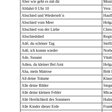
Aber wie geht es mit dir
Moni
Abfahrt 0 Uhr 10
Vera
Abschied und Wiederseh´n
Hauf
Abschied vom Meer
Helga
Abschied von der Liebe
Chris
Abschiedslied
Regi
Adé, du schöner Tag
Steff
Adé, ich komm wieder
Norbe
Ade, Susann
Vita
Adieu, du kleiner Bel Ami
Helg
Aha, mein Matrose
Britt
All deine Träume
Klau
Alle deine Bilder
Siegm
Alle deine kleinen Fehler
Micae
Alle Herrlichkeit des Sommers
Hali
Alle Kinder dieser Erde
Fran