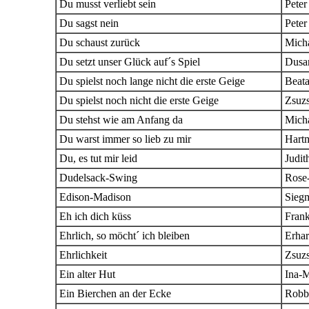
Du musst verliebt sein
Peter
Du sagst nein
Peter
Du schaust zurück
Mich
Du setzt unser Glück auf´s Spiel
Dusa
Du spielst noch lange nicht die erste Geige
Beat
Du spielst noch nicht die erste Geige
Zsuzs
Du stehst wie am Anfang da
Mich
Du warst immer so lieb zu mir
Hartm
Du, es tut mir leid
Judit
Dudelsack-Swing
Rose
Edison-Madison
Siegm
Eh ich dich küss
Fran
Ehrlich, so möcht´ ich bleiben
Erhar
Ehrlichkeit
Zsuz
Ein alter Hut
Ina-M
Ein Bierchen an der Ecke
Robb