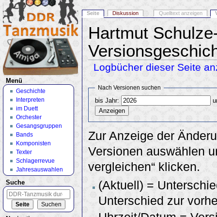
Seite
Diskussion
Quelltext anzeigen
Hartmut Schulze
Versionsgeschic
Logbücher dieser Seite an
Wechseln zu:
Navigation
,
Suche
Menü
Nach Versionen suchen
Geschichte
Interpreten
bis Jahr:
u
im Duett
Orchester
Gesangsgruppen
Zur Anzeige der Änderu
Bands
Komponisten
Versionen auswählen un
Texter
Schlagerrevue
vergleichen“ klicken.
Jahresauswahlen
(Aktuell) = Unterschie
Suche
Unterschied zur vorhe