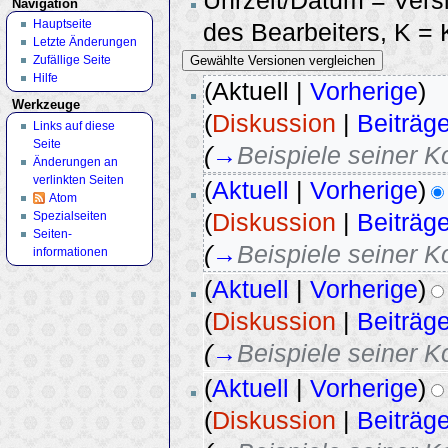
Uhrzeit/Datum = Vers
Navigation
Hauptseite
des Bearbeiters, K =
Letzte Änderungen
Zufällige Seite
Hilfe
(Aktuell |
Vorherige
)
Werkzeuge
(
Diskussion
|
Beiträg
Links auf diese
Seite
(
→
Beispiele seiner 
Änderungen an
verlinkten Seiten
(
Aktuell
|
Vorherige
)
Atom
Spezialseiten
(
Diskussion
|
Beiträg
Seiten­
(
→
Beispiele seiner 
informationen
(
Aktuell
|
Vorherige
)
(
Diskussion
|
Beiträg
(
→
Beispiele seiner 
(
Aktuell
|
Vorherige
)
(
Diskussion
|
Beiträg