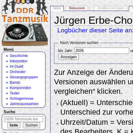
Seite
Diskussion
Quelltext anzeigen
Jürgen Erbe-Chor
Logbücher dieser Seite an
Wechseln zu:
Navigation
,
Suche
Nach Versionen suchen
Menü
bis Jahr:
u
Geschichte
Interpreten
im Duett
Zur Anzeige der Änderu
Orchester
Gesangsgruppen
Versionen auswählen un
Bands
Komponisten
vergleichen“ klicken.
Texter
Schlagerrevue
(Aktuell) = Unterschie
Jahresauswahlen
Unterschied zur vorhe
Suche
Uhrzeit/Datum = Vers
des Bearbeiters, K =