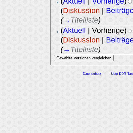
(
Aktuell
|
Vorherige
)
(
Diskussion
|
Beiträg
(
→
Titelliste
)
(
Aktuell
| Vorherige)
(
Diskussion
|
Beiträg
(
→
Titelliste
)
Datenschutz
Über DDR-Tan