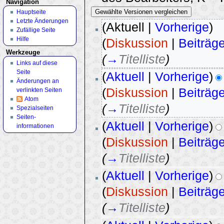
Navigation
Hauptseite
Letzte Änderungen
(Aktuell |
Vorherige
)
Zufällige Seite
Hilfe
(
Diskussion
|
Beiträg
Werkzeuge
(
→
Titelliste
)
Links auf diese
Seite
(
Aktuell
|
Vorherige
)
Änderungen an
(
Diskussion
|
Beiträg
verlinkten Seiten
Atom
(
→
Titelliste
)
Spezialseiten
Seiten­
(
Aktuell
|
Vorherige
)
informationen
(
Diskussion
|
Beiträg
(
→
Titelliste
)
(
Aktuell
|
Vorherige
)
(
Diskussion
|
Beiträg
(
→
Titelliste
)