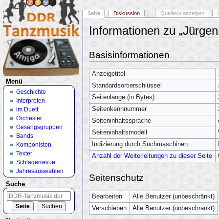
Seite
Diskussion
Quelltext anzeigen
Informationen zu „Jürgen
Wechseln zu:
Navigation
,
Suche
Basisinformationen
Anzeigetitel
Menü
Standardsortierschlüssel
Geschichte
Seitenlänge (in Bytes)
Interpreten
Seitenkennnummer
im Duett
Orchester
Seiteninhaltssprache
Gesangsgruppen
Seiteninhaltsmodell
Bands
Indizierung durch Suchmaschinen
Komponisten
Texter
Anzahl der Weiterleitungen zu dieser Seite
Schlagerrevue
Jahresauswahlen
Seitenschutz
Suche
Bearbeiten
Alle Benutzer (unbeschränkt)
Verschieben
Alle Benutzer (unbeschränkt)