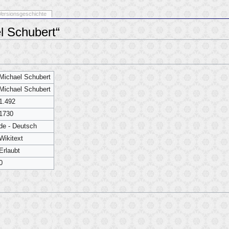
Versionsgeschichte
l Schubert“
Michael Schubert
Michael Schubert
1.492
1730
de - Deutsch
Wikitext
Erlaubt
0