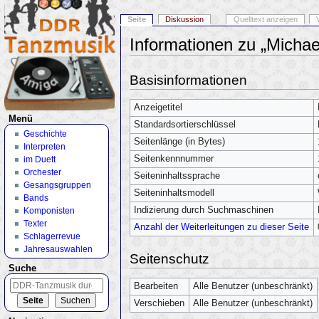
Seite
Diskussion
Quelltext anzeigen
Informationen zu „Michae
Wechseln zu:
Navigation
,
Suche
Basisinformationen
Anzeigetitel
Menü
Standardsortierschlüssel
Geschichte
Seitenlänge (in Bytes)
Interpreten
Seitenkennnummer
im Duett
Orchester
Seiteninhaltssprache
Gesangsgruppen
Seiteninhaltsmodell
Bands
Indizierung durch Suchmaschinen
Komponisten
Texter
Anzahl der Weiterleitungen zu dieser Seite
Schlagerrevue
Jahresauswahlen
Seitenschutz
Suche
Bearbeiten
Alle Benutzer (unbeschränkt)
Verschieben
Alle Benutzer (unbeschränkt)