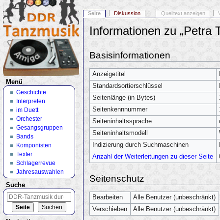
Seite
Diskussion
Quelltext anzeigen
Informationen zu „Petra T
Wechseln zu:
Navigation
,
Suche
Basisinformationen
Anzeigetitel
Menü
Standardsortierschlüssel
Geschichte
Seitenlänge (in Bytes)
Interpreten
Seitenkennnummer
im Duett
Orchester
Seiteninhaltssprache
Gesangsgruppen
Seiteninhaltsmodell
Bands
Indizierung durch Suchmaschinen
Komponisten
Texter
Anzahl der Weiterleitungen zu dieser Seite
Schlagerrevue
Jahresauswahlen
Seitenschutz
Suche
Bearbeiten
Alle Benutzer (unbeschränkt)
Verschieben
Alle Benutzer (unbeschränkt)