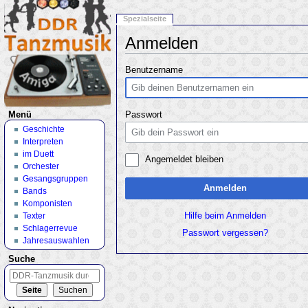
Spezialseite
Anmelden
Wechseln zu:
Navigation
,
Suche
Benutzername
Menü
Passwort
Geschichte
Interpreten
im Duett
Angemeldet bleiben
Orchester
Gesangsgruppen
Anmelden
Bands
Komponisten
Texter
Hilfe beim Anmelden
Schlagerrevue
Passwort vergessen?
Jahresauswahlen
Suche