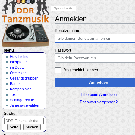
Spezialseite
Anmelden
Wechseln zu:
Navigation
,
Suche
Benutzername
Menü
Passwort
Geschichte
Interpreten
im Duett
Angemeldet bleiben
Orchester
Gesangsgruppen
Anmelden
Bands
Komponisten
Texter
Hilfe beim Anmelden
Schlagerrevue
Passwort vergessen?
Jahresauswahlen
Suche