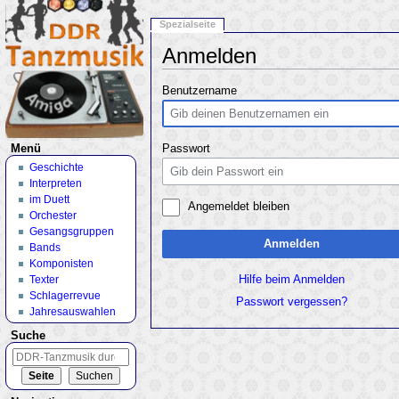
Spezialseite
Anmelden
Wechseln zu:
Navigation
,
Suche
Benutzername
Menü
Passwort
Geschichte
Interpreten
im Duett
Angemeldet bleiben
Orchester
Gesangsgruppen
Anmelden
Bands
Komponisten
Texter
Hilfe beim Anmelden
Schlagerrevue
Passwort vergessen?
Jahresauswahlen
Suche