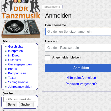
Spezialseite
Anmelden
Wechseln zu:
Navigation
,
Suche
Benutzername
Menü
Passwort
Geschichte
Interpreten
im Duett
Angemeldet bleiben
Orchester
Gesangsgruppen
Anmelden
Bands
Komponisten
Texter
Hilfe beim Anmelden
Schlagerrevue
Passwort vergessen?
Jahresauswahlen
Suche