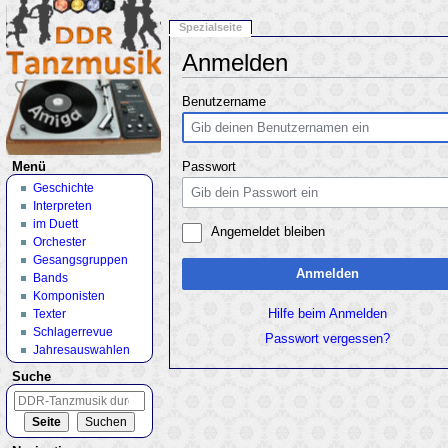
Spezialseite
Anmelden
Wechseln zu:
Navigation
,
Suche
Benutzername
Menü
Passwort
Geschichte
Interpreten
im Duett
Angemeldet bleiben
Orchester
Gesangsgruppen
Anmelden
Bands
Komponisten
Texter
Hilfe beim Anmelden
Schlagerrevue
Passwort vergessen?
Jahresauswahlen
Suche