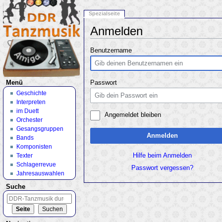
Spezialseite
Anmelden
Wechseln zu:
Navigation
,
Suche
Benutzername
Menü
Passwort
Geschichte
Interpreten
im Duett
Angemeldet bleiben
Orchester
Gesangsgruppen
Anmelden
Bands
Komponisten
Texter
Hilfe beim Anmelden
Schlagerrevue
Passwort vergessen?
Jahresauswahlen
Suche