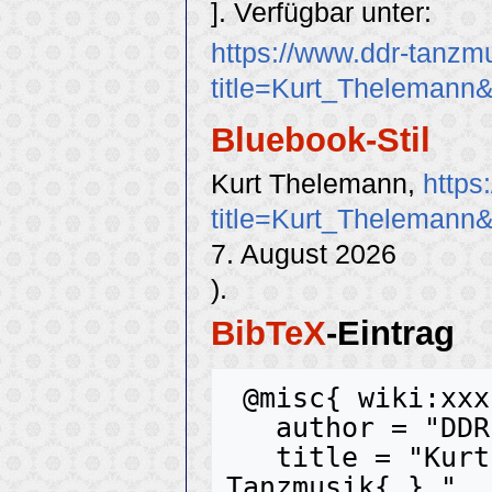
]. Verfügbar unter:
https://www.ddr-tanzm
title=Kurt_Thelemann
Bluebook-Stil
Kurt Thelemann,
https
title=Kurt_Thelemann
7. August 2026
).
BibTeX
-Eintrag
 @misc{ wiki:xxx,

   author = "DDR-Tanzmusik",

   title = "Kurt Thelemann --- DDR-
Tanzmusik{,} ",
