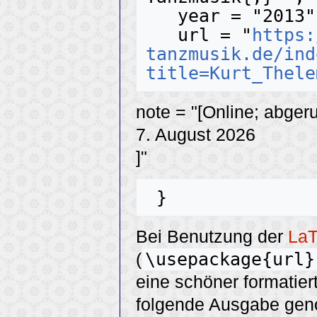
   year = "2013",

   url = "
https:
tanzmusik.de/ind
title=Kurt_Thele
note = "[Online; abger
7. August 2026
]"
Bei Benutzung der
La
\usepackage{url}
(
eine schöner formatier
folgende Ausgabe ge