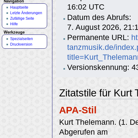
Navigation
16:02 UTC
Hauptseite
Letzte Änderungen
Datum des Abrufs:
Zufällige Seite
Hilfe
7. August 2026, 21
Werkzeuge
Permanente URL:
h
Spezialseiten
Druckversion
tanzmusik.de/index
title=Kurt_Thelema
Versionskennung: 4
Zitatstile für Kur
APA-Stil
Kurt Thelemann. (1. 
Abgerufen am