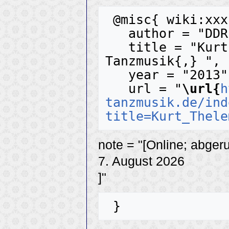
 @misc{ wiki:xxx,

   author = "DDR-Tanzmusik",

   title = "Kurt Thelemann --- DDR-
Tanzmusik{,} ",

   year = "2013",

   url = "
\url{
h
tanzmusik.de/ind
title=Kurt_Thele
note = "[Online; abger
7. August 2026
]"