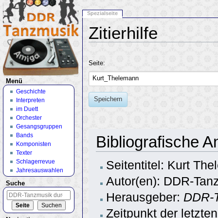
Spezialseite
Zitierhilfe
Wechseln zu:
Navigation
,
Suche
Seite:
Menü
Geschichte
Speichern
Interpreten
im Duett
Orchester
Gesangsgruppen
Bands
Bibliografische 
Komponisten
Texter
Schlagerrevue
Seitentitel: Kurt Th
Jahresauswahlen
Autor(en): DDR-Tanz
Suche
Herausgeber:
DDR-T
Zeitpunkt der letzt