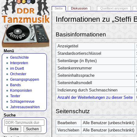
Seite
Diskussion
Quelltext anzeigen
Informationen zu „Steffi 
Wechseln zu:
Navigation
,
Suche
Basisinformationen
Anzeigetitel
Menü
Standardsortierschlüssel
Geschichte
Seitenlänge (in Bytes)
Interpreten
Seitenkennnummer
im Duett
Orchester
Seiteninhaltssprache
Gesangsgruppen
Seiteninhaltsmodell
Bands
Indizierung durch Suchmaschinen
Komponisten
Texter
Anzahl der Weiterleitungen zu dieser Seite
Schlagerrevue
Jahresauswahlen
Seitenschutz
Suche
Bearbeiten
Alle Benutzer (unbeschränkt)
Verschieben
Alle Benutzer (unbeschränkt)