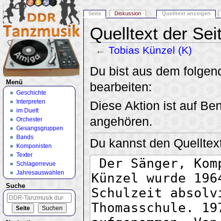
Seite
Diskussion
Quelltext anzeigen
Quelltext der Sei
←
Tobias Künzel (K)
Wechseln zu:
Navigation
,
Suche
Du bist aus dem folgend
Menü
bearbeiten:
Geschichte
Interpreten
Diese Aktion ist auf Be
im Duett
angehören.
Orchester
Gesangsgruppen
Bands
Du kannst den Quelltext
Komponisten
Texter
Schlagerrevue
Jahresauswahlen
Suche