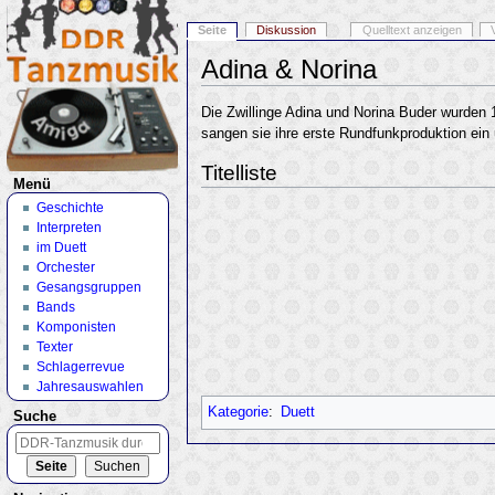
Seite
Diskussion
Quelltext anzeigen
Adina & Norina
Wechseln zu:
Navigation
,
Suche
Die Zwillinge Adina und Norina Buder wurden 
sangen sie ihre erste Rundfunkproduktion ei
Titelliste
Menü
Geschichte
Interpreten
im Duett
Orchester
Gesangsgruppen
Bands
Komponisten
Texter
Schlagerrevue
Jahresauswahlen
Kategorie
:
Duett
Suche