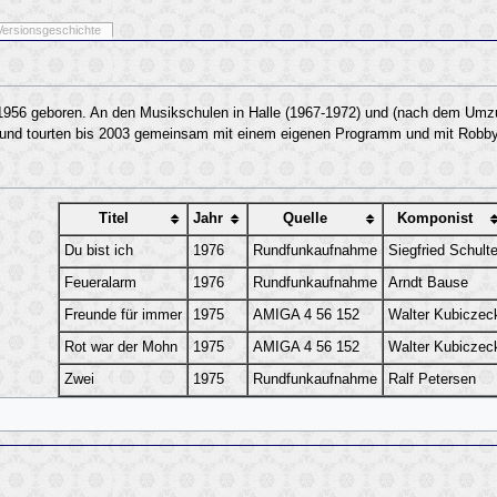
Versionsgeschichte
1956 geboren. An den Musikschulen in Halle (1967-1972) und (nach dem Umzug) 
n und tourten bis 2003 gemeinsam mit einem eigenen Programm und mit Robby
Titel
Jahr
Quelle
Komponist
Du bist ich
1976
Rundfunkaufnahme
Siegfried Schult
Feueralarm
1976
Rundfunkaufnahme
Arndt Bause
Freunde für immer
1975
AMIGA 4 56 152
Walter Kubiczec
Rot war der Mohn
1975
AMIGA 4 56 152
Walter Kubiczec
Zwei
1975
Rundfunkaufnahme
Ralf Petersen