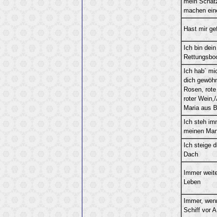
mein Schatz
machen ein
Hast mir gef
Ich bin dein
Rettungsbo
Ich hab´ mi
dich gewöhn
Rosen, rote
roter Wein,/
Maria aus B
Ich steh im
meinen Ma
Ich steige d
Dach
Immer weite
Leben
Immer, wen
Schiff vor 