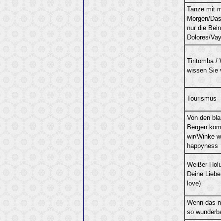
Tanze mit m
Morgen/Da
nur die Bei
Dolores/Vay
Tiritomba /
wissen Sie
Tourismus
Von den bl
Bergen ko
wir/Winke 
happyness
Weißer Holu
Deine Liebe
love)
Wenn das ni
so wunderba