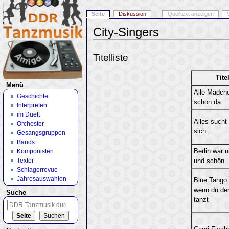
Seite
Diskussion
Quelltext anzeigen
City-Singers
Wechseln zu:
Navigation
,
Suche
Titelliste
Tite
Menü
Alle Mädche
Geschichte
schon da
Interpreten
im Duett
Alles sucht 
Orchester
sich
Gesangsgruppen
Bands
Komponisten
Berlin war n
Texter
und schön
Schlagerrevue
Jahresauswahlen
Blue Tango 
wenn du de
Suche
tanzt