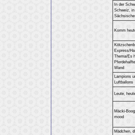
In der Schwe
Schweiz, in
Sächsische
Komm heut
Kötzschenb
Express/Har
Thema/Es h
Pferdehalfte
Wand
Lampions u
Luftballons
Leute, heute
Mäcki-Boogi
mood
Mädchen, du