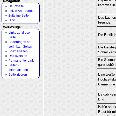
Capri-Fische
Navigation
liegt was in
Hauptseite
Letzte Änderungen
Zufällige Seite
Das Lachen
Hilfe
Freunde
Werkzeuge
Links auf diese
Die Erotik i
Seite
Änderungen an
verlinkten Seiten
Die Geister
Spezialseiten
Schreckens
Druckversion
Ein Seeman
Permanenter Link
ganz schön
Seiten­
informationen
Seite zitieren
Eine weiße
Hochzeitsku
Clementine
Es gab kei
End
Hab´n se ni
Braut für 