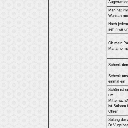
Augenweid
Man hat im
Wunsch me
Nach jedem
seh´n wir u
Oh mein Pa
Maria no mo
Schenk den
Schenk uns
einmal ein
Schön ist e
um
Mitternacht
ist Balsam f
Ohren
Solang der a
Dr Vugelbe