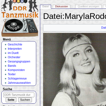
Datei
Diskussion
Quelltext anzeigen
Datei:MarylaRod
Wechseln zu:
Navigation
,
Suche
Dat
Menü
Geschichte
Interpreten
im Duett
Orchester
Gesangsgruppen
Bands
Komponisten
Texter
Schlagerrevue
Jahresauswahlen
Suche