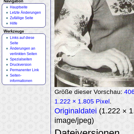
Navigation
Hauptseite
Letzte Änderungen
Zufällige Seite
Hilfe
Werkzeuge
Links auf diese
Seite
Änderungen an
verlinkten Seiten
Spezialseiten
Druckversion
Permanenter Link
Seiten­
informationen
Größe dieser Vorschau:
406
1.222 × 1.805 Pixel
.
Originaldatei
‎
(1.222 × 
image/jpeg
)
Dateiversionen