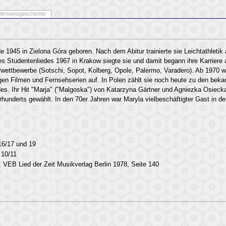
Versionsgeschichte
1945 in Zielona Góra geboren. Nach dem Abitur trainierte sie Leichtathletik 
 Studentenliedes 1967 in Krakow siegte sie und damit begann ihre Karriere a
wettbewerbe (Sotschi, Sopot, Kolberg, Opole, Palermo, Varadero). Ab 1970 w
einigen Filmen und Fernsehserien auf. In Polen zählt sie noch heute zu den bek
s. Ihr Hit "Marja" ("Malgoska") von Katarzyna Gärtner und Agniezka Osiecka
hunderts gewählt. In den 70er Jahren war Maryla vielbeschäftigter Gast in d
16/17 und 19
 10/11
, VEB Lied der Zeit Musikverlag Berlin 1978, Seite 140