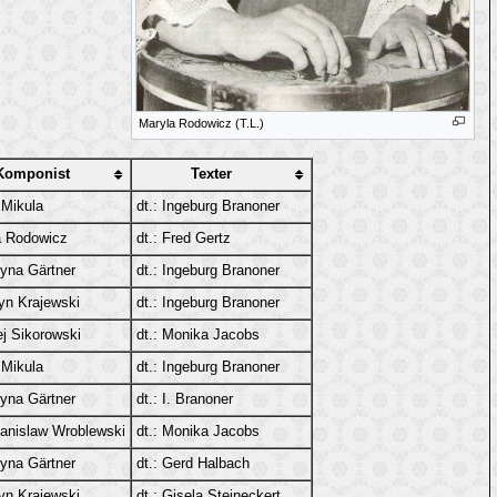
Maryla Rodowicz (T.L.)
Komponist
Texter
 Mikula
dt.: Ingeburg Branoner
a Rodowicz
dt.: Fred Gertz
yna Gärtner
dt.: Ingeburg Branoner
yn Krajewski
dt.: Ingeburg Branoner
j Sikorowski
dt.: Monika Jacobs
 Mikula
dt.: Ingeburg Branoner
yna Gärtner
dt.: I. Branoner
anislaw Wroblewski
dt.: Monika Jacobs
yna Gärtner
dt.: Gerd Halbach
yn Krajewski
dt.: Gisela Steineckert