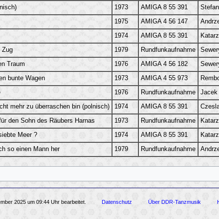
lnisch)
1973
AMIGA 8 55 391
Stefa
1975
AMIGA 4 56 147
Andrze
1974
AMIGA 8 55 391
Katarz
n Zug
1979
Rundfunkaufnahme
Sewer
en Traum
1976
AMIGA 4 56 182
Sewer
ren bunte Wagen
1973
AMIGA 4 55 973
Rembo
e
1976
Rundfunkaufnahme
Jacek
cht mehr zu überraschen bin (polnisch)
1974
AMIGA 8 55 391
Czesl
für den Sohn des Räubers Harnas
1973
Rundfunkaufnahme
Katarz
siebte Meer ?
1974
AMIGA 8 55 391
Katarz
ch so einen Mann her
1979
Rundfunkaufnahme
Andrze
ember 2025 um 09:44 Uhr bearbeitet.
Datenschutz
Über DDR-Tanzmusik