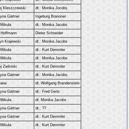
ej Kleszczewski
dt.: Monika Jocobs
yna Gärtner
Ingeburg Branoner
 Mikula
dt.: Monika Jacobs
n Hoffmann
Dieter Schneider
yn Krajewski
dt.: Monika Jacobs
 Mikula
dt.: Kurt Demmler
 Mikula
dt.: Monika Jacobs
j Zielinski
dt.: Kurt Demmler
yna Gärtner
dt.: Monika Jacobs
arai
dt.:Wolfgang Brandenstein
yna Gärtner
dt.: Fred Gertz
 Mikula
dt.:Monika Jacobs
yna Gärtner
dt.: ??
yna Gärtner
dt.: Kurt Demmler
 Mikula
dt.: Kurt Demmler