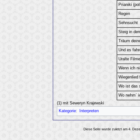
Prianiki (po
Regen
Sehnsucht
Steig in de
Träum dein
Und es fah
Uralte Film
Wenn ich ni
Wiegenlied 
Wo ist das 
Wo nehm´ i
(1) mit Seweryn Krajewski
Kategorie
:
Interpreten
Diese Seite wurde zuletzt am 4. Dez