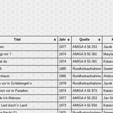
Titel
Jahr
Quelle
ein
1977
AMIGA 4 56 253
Jacek
gt mir ?
1974
AMIGA 8 55 391
Maryl
al da
1974
AMIGA 8 55 391
Katarz
l
1985
Rundfunkaufnahme
Sewer
ntraum
1985
Rundfunkaufnahme
Andrze
 vor´m Schlafengeh´n
1979
Rundfunkaufnahme
Jacek
sitzt vor´m Paradies
1974
AMIGA 4 55 973
Katarz
e ich Matrose
1977
AMIGA 4 56 253
Jan St
n Lied durch´s Land
1973
AMIGA 4 55 934
Katarz
e Nacht (1)
1975
Rundfunkaufnahme
Sewer