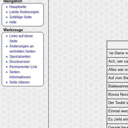
Navigation
Hauptseite
Letzte Änderungen
Zufällige Seite
Hilfe
Werkzeuge
Links auf diese
Seite
Änderungen an
verlinkten Seiten
´ne Dame s
Spezialseiten
Ach, wer sa
Druckversion
Permanenter Link
Alles war m
Seiten­
informationen
Auf zum Bal
Seite zitieren
Badewanne
Bossa Nova
Der Teufel 
Einmal werd
Es zieht ei
Gerade heut