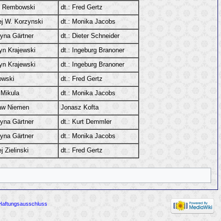
n Rembowski
dt.: Fred Gertz
j W. Korzynski
dt.: Monika Jacobs
yna Gärtner
dt.: Dieter Schneider
yn Krajewski
dt.: Ingeburg Branoner
yn Krajewski
dt.: Ingeburg Branoner
wski
dt.: Fred Gertz
 Mikula
dt.: Monika Jacobs
aw Niemen
Jonasz Kofta
yna Gärtner
dt.: Kurt Demmler
yna Gärtner
dt.: Monika Jacobs
j Zielinski
dt.: Fred Gertz
Haftungsausschluss