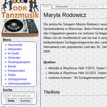
Seite
Diskussion
Quelltext anzeigen
Maryla Rodowicz
Wechseln zu:
Navigation
,
Suche
Die polnische Sängerin Maryla Rodowicz wurde 
Sportakademie in Warschau. Beim Festival des
den Folgejahren gewann sie mehrere Schlager
Alben von ihr veröffentlicht und sie trat in 
Menü
bedeutendsten Schlagersängerinnen des Lande
Geschichte
Heimatland zum populärsten Lied des 20. Jahr
Interpreten
DDR .
im Duett
Orchester
Gesangsgruppen
Quellen:
Bands
Melodie & Rhythmus Heft 7/1973, Seiten 
Komponisten
Melodie & Rhythmus Heft 11/1973, Seiten
Texter
mehrere Autoren: "44 Schlagerinterpreten"
Schlagerrevue
Jahresauswahlen
Suche
Titelliste