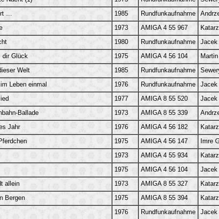
rt …
1985
Rundfunkaufnahme
Andrz
e
1973
AMIGA 4 55 967
Katarz
cht
1980
Rundfunkaufnahme
Jacek
 dir Glück
1975
AMIGA 4 56 104
Marti
dieser Welt
1985
Rundfunkaufnahme
Sewer
 im Leben einmal
1976
Rundfunkaufnahme
Jacek
lied
1977
AMIGA 8 55 520
Jacek
nbahn-Ballade
1973
AMIGA 8 55 339
Andrze
s Jahr
1976
AMIGA 4 56 182
Katarz
Pferdchen
1975
AMIGA 4 56 147
Imre G
1973
AMIGA 4 55 934
Katarz
1975
AMIGA 4 56 104
Jacek
t allein
1973
AMIGA 8 55 327
Katarz
en Bergen
1975
AMIGA 8 55 394
Katarz
1976
Rundfunkaufnahme
Jacek