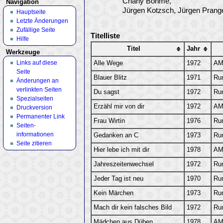
Charly Böhme,
Navigation
Jürgen Kotzsch, Jürgen Pranger
Hauptseite
Letzte Änderungen
Zufällige Seite
Titelliste
Hilfe
Titel
Jahr
Werkzeuge
Links auf diese
Alle Wege
1972
AM
Seite
Blauer Blitz
1971
Ru
Änderungen an
verlinkten Seiten
Du sagst
1972
Ru
Spezialseiten
Erzähl mir von dir
1972
AM
Druckversion
Permanenter Link
Frau Wirtin
1976
Ru
Seiten­
informationen
Gedanken an C
1973
Ru
Seite zitieren
Hier lebe ich mit dir
1978
AM
Jahreszeitenwechsel
1972
Ru
Jeder Tag ist neu
1970
Ru
Kein Märchen
1973
Ru
Mach dir kein falsches Bild
1972
Ru
Mädchen aus Düben
1978
AM