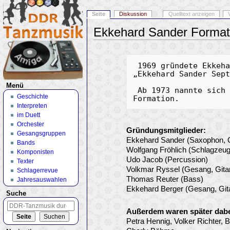
Seite
Diskussion
Quelltext anzeigen
Ekkehard Sander Format
Wechseln zu:
Navigation
,
Suche
 1969 gründete Ekkehard Sander in Dresden das 
„Ekkehard Sander Sep
Menü
 Ab 1973 nannte sich die Gruppe „Sander 
Geschichte
Interpreten
im Duett
Orchester
Gründungsmitglieder:
Gesangsgruppen
Ekkehard Sander (Saxophon, Q
Bands
Wolfgang Fröhlich (Schlagzeug
Komponisten
Udo Jacob (Percussion)
Texter
Volkmar Ryssel (Gesang, Gitar
Schlagerrevue
Thomas Reuter (Bass)
Jahresauswahlen
Ekkehard Berger (Gesang, Gita
Suche
Außerdem waren später dabe
Petra Hennig, Volker Richter, 