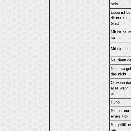
sein
Liebe ist be
dir nur zu
Gast
Mir ist heut
so
Mit dir lebe
Na, dann g
Nein, so ge
das nicht
O, wenn da
alles wahr
wär´
Puno
Sie hat nur
einen Tick
So gefällt e
mir