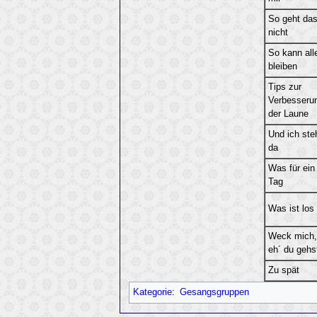
So geht da
nicht
So kann all
bleiben
Tips zur
Verbesseru
der Laune
Und ich ste
da
Was für ein
Tag
Was ist los
Weck mich,
eh´ du gehs
Zu spät
Kategorie
:
Gesangsgruppen