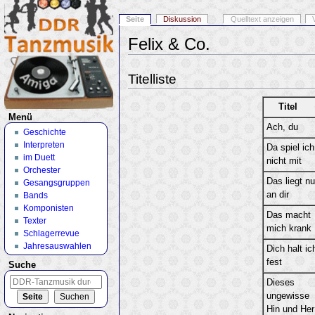
Seite
Diskussion
Quelltext anzeigen
Felix & Co.
Wechseln zu:
Navigation
,
Suche
Titelliste
Titel
Menü
Ach, du
Geschichte
Interpreten
Da spiel ich
im Duett
nicht mit
Orchester
Das liegt nu
Gesangsgruppen
an dir
Bands
Komponisten
Das macht
Texter
mich krank
Schlagerrevue
Jahresauswahlen
Dich halt ic
fest
Suche
Dieses
ungewisse
Hin und Her