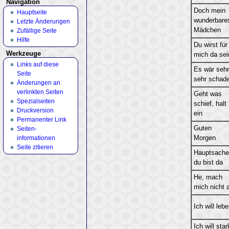
Navigation
Doch mein
Hauptseite
wunderbare
Letzte Änderungen
Mädchen
Zufällige Seite
Hilfe
Du wirst für
Werkzeuge
mich da sei
Links auf diese
Es wär sehr
Seite
sehr schad
Änderungen an
verlinkten Seiten
Geht was
Spezialseiten
schief, halt
Druckversion
ein
Permanenter Link
Guten
Seiten­
informationen
Morgen
Seite zitieren
Hauptsache
du bist da
He, mach
mich nicht 
Ich will leb
Ich will star