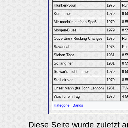
Klunken-Soul
1975
Ru
Komm her
1979
8 5
Mir macht´s einfach Spaß
1979
8 5
Morgen-Blues
1979
8 5
Ouvertüre / Rocking Changes
1975
Ru
Savannah
1975
Ru
Sieben Tage
1981
8 5
So lang her
1981
8 5
So war´s nicht immer
1979
8 5
Stell dir vor
1979
8 5
Unser Mann (für John Lennon)
1981
TV-
Was für ein Tag
1978
4 5
Kategorie
:
Bands
Diese Seite wurde zuletzt 