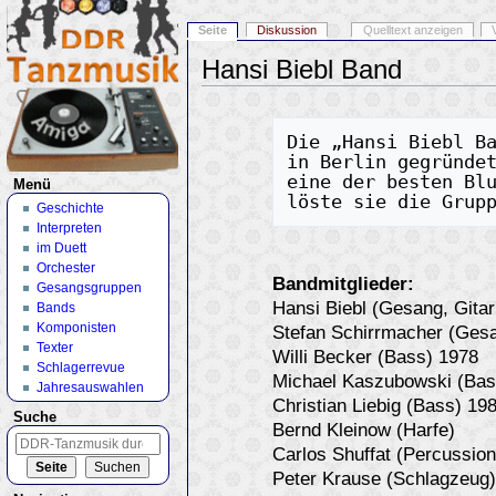
Seite
Diskussion
Quelltext anzeigen
Hansi Biebl Band
Wechseln zu:
Navigation
,
Suche
Die „Hansi Biebl Ba
in Berlin gegründet
eine der besten Blu
Menü
Geschichte
Interpreten
im Duett
Orchester
Bandmitglieder:
Gesangsgruppen
Hansi Biebl (Gesang, Gitar
Bands
Komponisten
Stefan Schirrmacher (Ges
Texter
Willi Becker (Bass) 1978
Schlagerrevue
Michael Kaszubowski (Bas
Jahresauswahlen
Christian Liebig (Bass) 19
Suche
Bernd Kleinow (Harfe)
Carlos Shuffat (Percussion
Peter Krause (Schlagzeug)