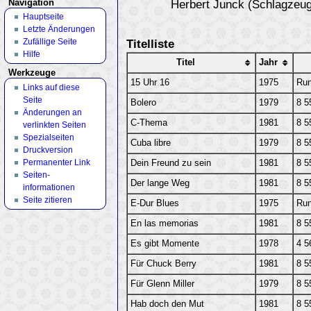
Navigation
Herbert Junck (Schlagzeug
Hauptseite
Letzte Änderungen
Zufällige Seite
Titelliste
Hilfe
Titel
Jahr
Werkzeuge
15 Uhr 16
1975
Ru
Links auf diese
Seite
Bolero
1979
8 5
Änderungen an
C-Thema
1981
8 5
verlinkten Seiten
Spezialseiten
Cuba libre
1979
8 5
Druckversion
Permanenter Link
Dein Freund zu sein
1981
8 5
Seiten­
Der lange Weg
1981
8 5
informationen
Seite zitieren
E-Dur Blues
1975
Ru
En las memorias
1981
8 5
Es gibt Momente
1978
4 5
Für Chuck Berry
1981
8 5
Für Glenn Miller
1979
8 5
Hab doch den Mut
1981
8 5