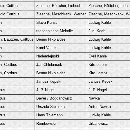
dio Cottbus
Ziesche, Böttcher, Liebsch
Ziesche, Böttcher, Lieb
dio Cottbus
Ziesche, Meschkank, Werner
Ziesche, Meschkank, W
n
Slava Kunst
Ludwig Kahle
n
tschechische Melodie
Jurij Koch
n, Bautzen, Cottbus
Benno Nikolaides
Ludwig Kahle
n
Karel Vacek
Ludwig Kahle
n
Nademlejnski
Cyril Kahle
n, Cottbus
Jan Chlebnicek
Kito Lorenz
n, Cottbus
Benno Nikolaides
Kito Lorenz
Janusz Kepski
Janusz Kepski
bus
J. P. Nagel
J. P. Nagel
bus
Bayer / Bogdanowicz
Nawka
bus
Urszula Sipinska
Anton Nawka
bus
Hans Thiemann
Ludwig Kahle
bus
Rembowski
Urbanowicz