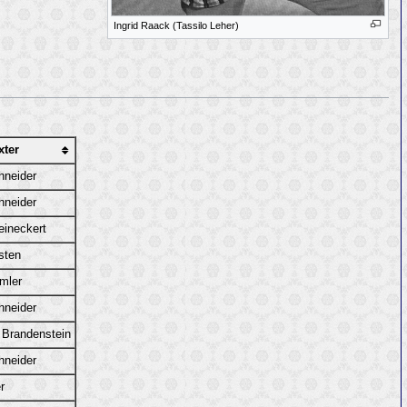
Ingrid Raack (Tassilo Leher)
xter
hneider
hneider
eineckert
sten
mler
hneider
 Brandenstein
hneider
r