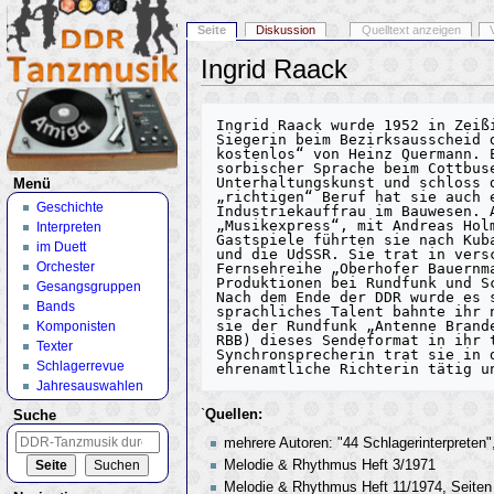
Seite
Diskussion
Quelltext anzeigen
Ingrid Raack
Wechseln zu:
Navigation
,
Suche
Ingrid Raack wurde 1952 in Zeiß
Siegerin beim Bezirksausscheid 
kostenlos“ von Heinz Quermann. 
sorbischer Sprache beim Cottbus
Unterhaltungskunst und schloss 
Menü
„richtigen“ Beruf hat sie auch 
Geschichte
Industriekauffrau im Bauwesen. 
„Musikexpress“, mit Andreas Hol
Interpreten
Gastspiele führten sie nach Kub
im Duett
und die UdSSR. Sie trat in vers
Orchester
Fernsehreihe „Oberhofer Bauernm
Produktionen bei Rundfunk und S
Gesangsgruppen
Nach dem Ende der DDR wurde es 
Bands
sprachliches Talent bahnte ihr 
sie der Rundfunk „Antenne Brand
Komponisten
RBB) dieses Sendeformat in ihr 
Texter
Synchronsprecherin trat sie in 
Schlagerrevue
Jahresauswahlen
`
Quellen:
Suche
mehrere Autoren: "44 Schlagerinterpreten"
Melodie & Rhythmus Heft 3/1971
Melodie & Rhythmus Heft 11/1974, Seiten