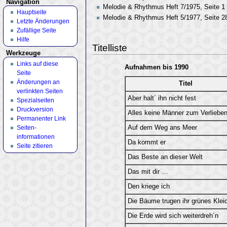
Navigation
Melodie & Rhythmus Heft 7/1975, Seite 1
Hauptseite
Melodie & Rhythmus Heft 5/1977, Seite 2
Letzte Änderungen
Zufällige Seite
Hilfe
Titelliste
Werkzeuge
Links auf diese
Aufnahmen bis 1990
Seite
Änderungen an
Titel
verlinkten Seiten
Aber halt´ ihn nicht fest
Spezialseiten
Druckversion
Alles keine Männer zum Verliebe
Permanenter Link
Auf dem Weg ans Meer
Seiten­
informationen
Da kommt er
Seite zitieren
Das Beste an dieser Welt
Das mit dir …
Den kriege ich
Die Bäume trugen ihr grünes Klei
Die Erde wird sich weiterdreh´n