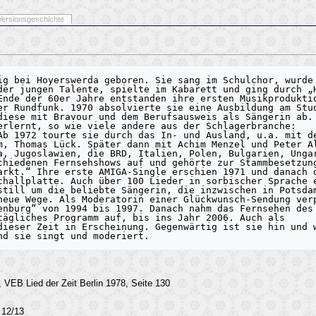
Versionsgeschichte
ig bei Hoyerswerda geboren. Sie sang im Schulchor, wurde 
der jungen Talente, spielte im Kabarett und ging durch „H
Ende der 60er Jahre entstanden ihre ersten Musikproduktio
er Rundfunk. 1970 absolvierte sie eine Ausbildung am Stud
diese mit Bravour und dem Berufsausweis als Sängerin ab. 
erlernt, so wie viele andere aus der Schlagerbranche: 
Ab 1972 tourte sie durch das In- und Ausland, u.a. mit de
m, Thomas Lück. Später dann mit Achim Menzel und Peter Al
a, Jugoslawien, die BRD, Italien, Polen, Bulgarien, Ungar
chiedenen Fernsehshows auf und gehörte zur Stammbesetzung
arkt.“ Ihre erste AMIGA-Single erschien 1971 und danach d
challplatte. Auch über 100 Lieder in sorbischer Sprache e
still um die beliebte Sängerin, die inzwischen in Potsdam
neue Wege. Als Moderatorin einer Glückwunsch-Sendung verp
enburg“ von 1994 bis 1997. Danach nahm das Fernsehen des 
tägliches Programm auf, bis ins Jahr 2006. Auch als 
dieser Zeit in Erscheinung. Gegenwärtig ist sie hin und w
, VEB Lied der Zeit Berlin 1978, Seite 130
 12/13