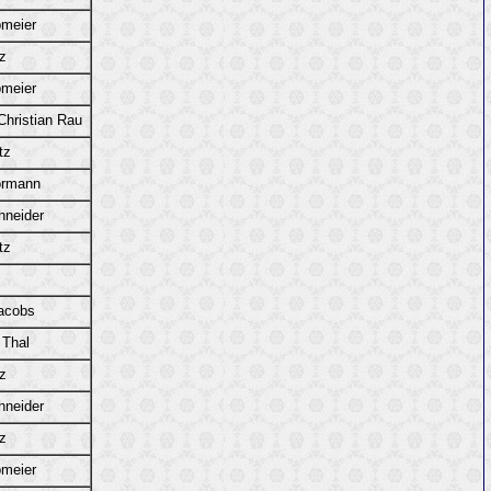
pmeier
z
pmeier
hristian Rau
tz
ormann
hneider
tz
acobs
 Thal
z
hneider
z
pmeier