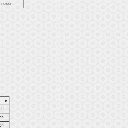
hneider
sch
sch
sch