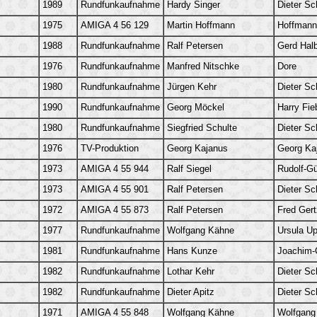
1989
Rundfunkaufnahme
Hardy Singer
Dieter Sc
1975
AMIGA 4 56 129
Martin Hoffmann
Hoffmann
1988
Rundfunkaufnahme
Ralf Petersen
Gerd Hal
1976
Rundfunkaufnahme
Manfred Nitschke
Dore
1980
Rundfunkaufnahme
Jürgen Kehr
Dieter Sc
1990
Rundfunkaufnahme
Georg Möckel
Harry Fie
1980
Rundfunkaufnahme
Siegfried Schulte
Dieter Sc
1976
TV-Produktion
Georg Kajanus
Georg Ka
1973
AMIGA 4 55 944
Ralf Siegel
Rudolf-G
1973
AMIGA 4 55 901
Ralf Petersen
Dieter Sc
1972
AMIGA 4 55 873
Ralf Petersen
Fred Gert
1977
Rundfunkaufnahme
Wolfgang Kähne
Ursula U
1981
Rundfunkaufnahme
Hans Kunze
Joachim-C
1982
Rundfunkaufnahme
Lothar Kehr
Dieter Sc
1982
Rundfunkaufnahme
Dieter Apitz
Dieter Sc
1971
AMIGA 4 55 848
Wolfgang Kähne
Wolfgang