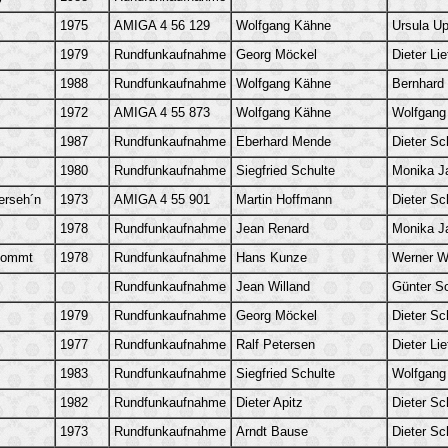
1975
AMIGA 4 56 129
Wolfgang Kähne
Ursula U
1979
Rundfunkaufnahme
Georg Möckel
Dieter Lie
1988
Rundfunkaufnahme
Wolfgang Kähne
Bernhard
1972
AMIGA 4 55 873
Wolfgang Kähne
Wolfgang
1987
Rundfunkaufnahme
Eberhard Mende
Dieter Sc
1980
Rundfunkaufnahme
Siegfried Schulte
Monika J
erseh´n
1973
AMIGA 4 55 901
Martin Hoffmann
Dieter Sc
1978
Rundfunkaufnahme
Jean Renard
Monika J
 kommt
1978
Rundfunkaufnahme
Hans Kunze
Werner Wa
Rundfunkaufnahme
Jean Willand
Günter S
1979
Rundfunkaufnahme
Georg Möckel
Dieter Sc
1977
Rundfunkaufnahme
Ralf Petersen
Dieter Lie
1983
Rundfunkaufnahme
Siegfried Schulte
Wolfgang
1982
Rundfunkaufnahme
Dieter Apitz
Dieter Sc
1973
Rundfunkaufnahme
Arndt Bause
Dieter Sc