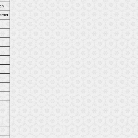
sch
erner