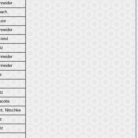
hneider
bach
use
hneider
reisl
tz
hneider
hneider
z
tz
acobs
t, Nitschke
z
tz