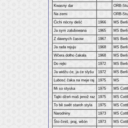
Kwasny dar
ORB-Stu
Na zemi
ORB-Stu
Ćichi nócny dešć
1966
MS Berli
Ja sym zalubowana
1965
MS Berli
Z dawnych časow
1967
MS Berli
Ja rada rejuju
1968
MS Berli
Wčera dołho čakała
1968
MS Berli
Do rejki
1972
MS Berli
Ja widźu će, ja će slyšu
1972
MS Berli
Lubosć čaka na meje raj
1975
MS
Mi so styska
1975
MS Cott
Tajki dźeń maš jenož raz
1975
MS Cott
To bě swět staroh styla
1975
MS Cott
Narodniny
1973
MS Cott
Što činiš, praj, wšón
1973
MS Cott