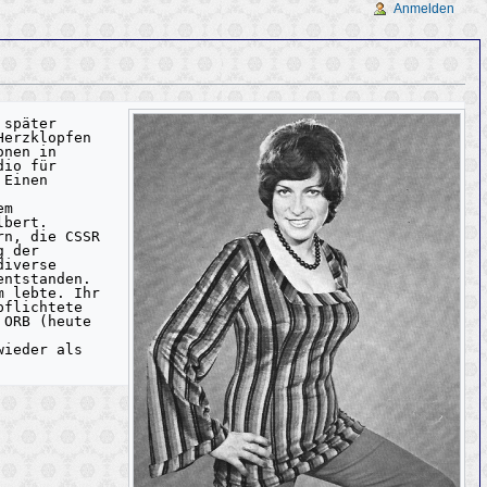
Anmelden
später 
erzklopfen 
nen in 
io für 
Einen 
m 
bert. 
n, die CSSR 
 der 
iverse 
ntstanden. 
 lebte. Ihr 
flichtete 
ORB (heute 
ieder als 