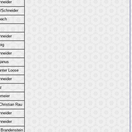
hneider
/Schneider
bach
hneider
big
hneider
janus
ünter Loose
hneider
z
pmeier
hristian Rau
hneider
hneider
 Brandenstein