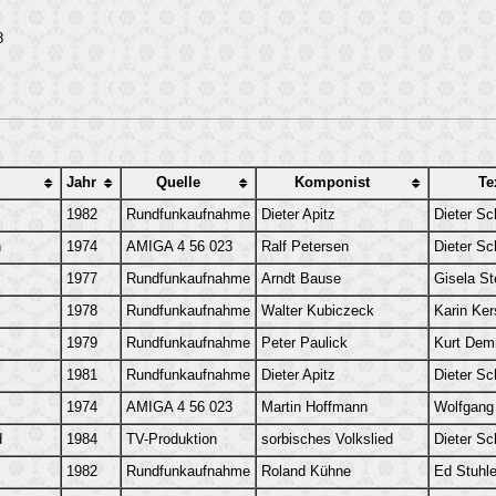
8
Jahr
Quelle
Komponist
Te
1982
Rundfunkaufnahme
Dieter Apitz
Dieter Sc
n
1974
AMIGA 4 56 023
Ralf Petersen
Dieter Sc
1977
Rundfunkaufnahme
Arndt Bause
Gisela St
1978
Rundfunkaufnahme
Walter Kubiczeck
Karin Ker
1979
Rundfunkaufnahme
Peter Paulick
Kurt Dem
1981
Rundfunkaufnahme
Dieter Apitz
Dieter Sc
1974
AMIGA 4 56 023
Martin Hoffmann
Wolfgang
d
1984
TV-Produktion
sorbisches Volkslied
Dieter Sc
1982
Rundfunkaufnahme
Roland Kühne
Ed Stuhle