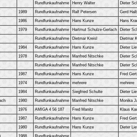
Rundfunkaufnahme
Henry Walter
Dieter Sc
1989
Rundfunkaufnahme
Ralf Petersen
Gerd Hal
1986
Rundfunkaufnahme
Hans Kunze
Hans Kra
1979
Rundfunkaufnahme
Hartmut Schulze-Gerlach
Dieter Sc
Rundfunkaufnahme
Dietmar Kreisl
Dietmar K
1984
Rundfunkaufnahme
Hans Kunze
Dieter Lie
1978
Rundfunkaufnahme
Manfred Nitschke
Dieter Sc
Rundfunkaufnahme
Manfred Nitschke
Dieter Sc
1987
Rundfunkaufnahme
Hans Kunze
Fred Gert
1974
Rundfunkaufnahme
mehrere
mehrere
1984
Rundfunkaufnahme
Siegfried Schulte
Dieter Lie
ach
1980
Rundfunkaufnahme
Manfred Nitschke
Monika J
1976
AMIGA 4 56 187
Fred Manitz
Klaus Kan
1987
Rundfunkaufnahme
Hans Kunze
Fred Gert
1980
Rundfunkaufnahme
Hans Kunze
Dieter Lie
)
1988
Rundfunkaufnahme