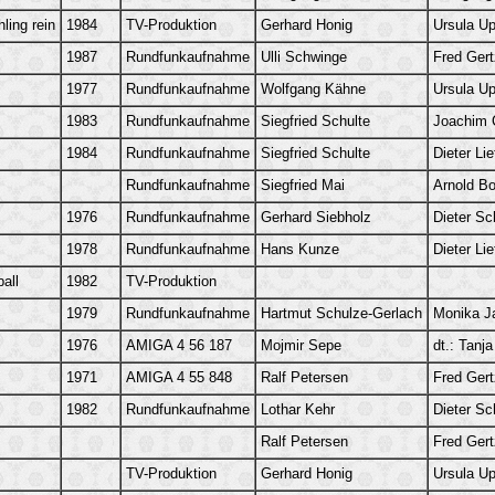
ling rein
1984
TV-Produktion
Gerhard Honig
Ursula U
1987
Rundfunkaufnahme
Ulli Schwinge
Fred Gert
1977
Rundfunkaufnahme
Wolfgang Kähne
Ursula U
1983
Rundfunkaufnahme
Siegfried Schulte
Joachim C
1984
Rundfunkaufnahme
Siegfried Schulte
Dieter Lie
Rundfunkaufnahme
Siegfried Mai
Arnold B
1976
Rundfunkaufnahme
Gerhard Siebholz
Dieter Sc
1978
Rundfunkaufnahme
Hans Kunze
Dieter Lie
all
1982
TV-Produktion
1979
Rundfunkaufnahme
Hartmut Schulze-Gerlach
Monika J
1976
AMIGA 4 56 187
Mojmir Sepe
dt.: Tanja
1971
AMIGA 4 55 848
Ralf Petersen
Fred Gert
1982
Rundfunkaufnahme
Lothar Kehr
Dieter Sc
Ralf Petersen
Fred Gert
TV-Produktion
Gerhard Honig
Ursula U