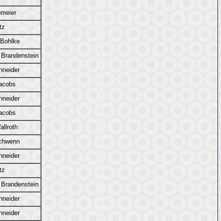
pmeier
tz
 Bohlke
 Brandenstein
hneider
acobs
hneider
acobs
llroth
chwenn
hneider
tz
 Brandenstein
hneider
hneider