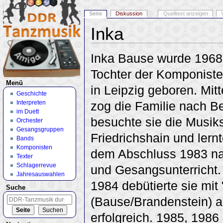
Seite
Diskussion
Quelltext anzeigen
Inka
Wechseln zu:
Navigation
,
Suche
Inka Bause wurde 1968 
Tochter der Komponist
Menü
in Leipzig geboren. Mit
Geschichte
Interpreten
zog die Familie nach Be
im Duett
besuchte sie die Musik
Orchester
Gesangsgruppen
Friedrichshain und lern
Bands
Komponisten
dem Abschluss 1983 na
Texter
Schlagerrevue
und Gesangsunterricht
Jahresauswahlen
1984 debütierte sie mit
Suche
(Bause/Brandenstein) a
erfolgreich. 1985, 1986