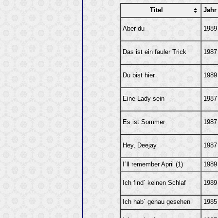
Titel
Jahr
Aber du
1989
Das ist ein fauler Trick
1987
Du bist hier
1989
Eine Lady sein
1987
Es ist Sommer
1987
Hey, Deejay
1987
I´ll remember April (1)
1989
Ich find´ keinen Schlaf
1989
Ich hab´ genau gesehen
1985