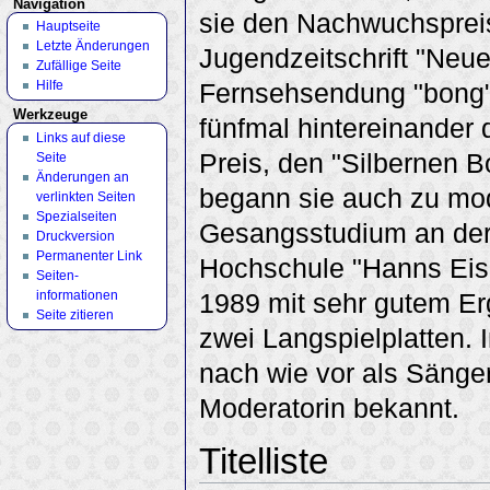
Navigation
sie den Nachwuchsprei
Hauptseite
Letzte Änderungen
Jugendzeitschrift "Neue
Zufällige Seite
Hilfe
Fernsehsendung "bong" 
Werkzeuge
fünfmal hintereinander
Links auf diese
Preis, den "Silbernen 
Seite
Änderungen an
begann sie auch zu mo
verlinkten Seiten
Spezialseiten
Gesangsstudium an der 
Druckversion
Permanenter Link
Hochschule "Hanns Eisl
Seiten­
informationen
1989 mit sehr gutem Er
Seite zitieren
zwei Langspielplatten.
nach wie vor als Sänger
Moderatorin bekannt.
Titelliste