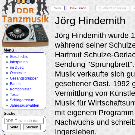
Seite
Diskussion
Quelltext anzeigen
Jörg Hindemith
Wechseln zu:
Navigation
,
Suche
Jörg Hindemith wurde 19
während seiner Schulze
Menü
Hartmut Schulze-Gerlac
Geschichte
Interpreten
Sendung "Sprungbrett".
im Duett
Musik verkaufte sich gu
Orchester
Gesangsgruppen
gesehener Gast. 1992 g
Bands
Komponisten
Vermittlung von Künstle
Texter
Schlagerrevue
Musik für Wirtschaftsun
Jahresauswahlen
mit eigenem Programm a
Suche
Nachwuchs und schreib
Ingersleben.