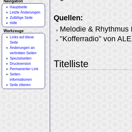
Navigation
Hauptseite
Letzte Änderungen
Quellen:
Zufällige Seite
Hilfe
Melodie & Rhythmus H
Werkzeuge
"Kofferradio" von AL
Links auf diese
Seite
Änderungen an
verlinkten Seiten
Spezialseiten
Titelliste
Druckversion
Permanenter Link
Seiten­
informationen
Seite zitieren