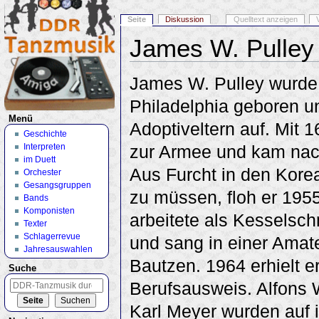
Seite
Diskussion
Quelltext anzeigen
James W. Pulley
Wechseln zu:
Navigation
,
Suche
James W. Pulley wurde
Philadelphia geboren u
Menü
Adoptiveltern auf. Mit 1
Geschichte
Interpreten
zur Armee und kam nac
im Duett
Aus Furcht in den Kore
Orchester
Gesangsgruppen
zu müssen, floh er 195
Bands
Komponisten
arbeitete als Kesselsch
Texter
Schlagerrevue
und sang in einer Amate
Jahresauswahlen
Bautzen. 1964 erhielt e
Suche
Berufsausweis. Alfons
Karl Meyer wurden auf