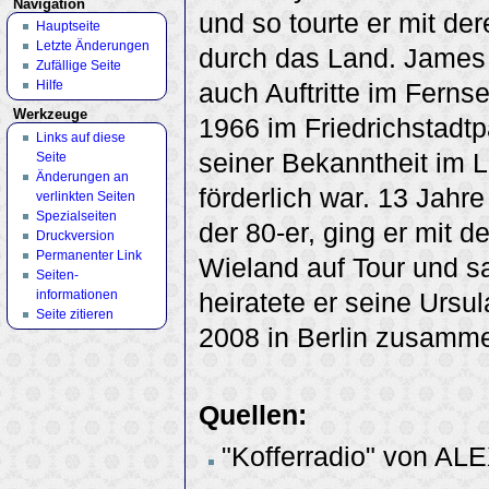
Navigation
und so tourte er mit de
Hauptseite
Letzte Änderungen
durch das Land. James 
Zufällige Seite
Hilfe
auch Auftritte im Fern
Werkzeuge
1966 im Friedrichstadtp
Links auf diese
seiner Bekanntheit im 
Seite
Änderungen an
förderlich war. 13 Jahre
verlinkten Seiten
Spezialseiten
der 80-er, ging er mit 
Druckversion
Permanenter Link
Wieland auf Tour und s
Seiten­
informationen
heiratete er seine Ursu
Seite zitieren
2008 in Berlin zusamme
Quellen:
"Kofferradio" von AL